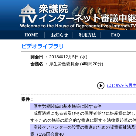
HOME
お知らせ
利用方法
FAQ
開会日
：
2018年12月5日 (水)
会議名
：
厚生労働委員会 (4時間20分)
はじめから再
案件：
厚生労働関係の基本施策に関する件
成育過程にある者及びその保護者並びに妊産婦に対し
するための施策の総合的な推進に関する法律案起草の
産後ケアセンターの設置の推進のための児童福祉法及
案（196国会衆40）