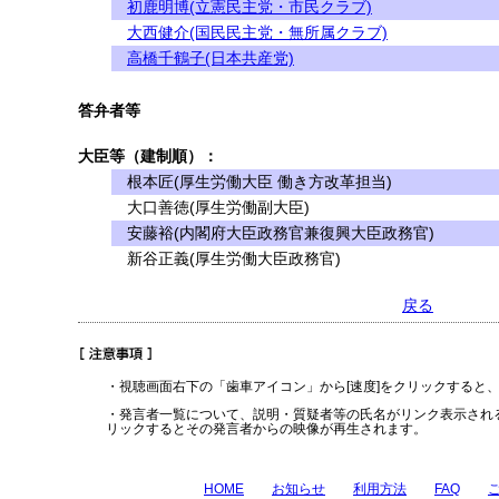
初鹿明博(立憲民主党・市民クラブ)
大西健介(国民民主党・無所属クラブ)
高橋千鶴子(日本共産党)
答弁者等
大臣等（建制順）：
根本匠(厚生労働大臣 働き方改革担当)
大口善徳(厚生労働副大臣)
安藤裕(内閣府大臣政務官兼復興大臣政務官)
新谷正義(厚生労働大臣政務官)
戻る
・視聴画面右下の「歯車アイコン」から[速度]をクリックすると
・発言者一覧について、説明・質疑者等の氏名がリンク表示され
リックするとその発言者からの映像が再生されます。
HOME
お知らせ
利用方法
FAQ