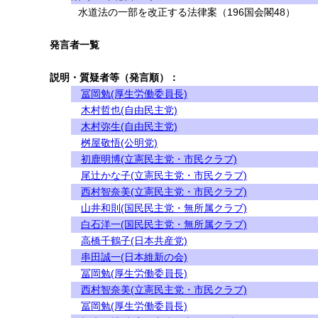
水道法の一部を改正する法律案（196国会閣48）
発言者一覧
説明・質疑者等（発言順）：
冨岡勉(厚生労働委員長)
木村哲也(自由民主党)
木村弥生(自由民主党)
桝屋敬悟(公明党)
初鹿明博(立憲民主党・市民クラブ)
尾辻かな子(立憲民主党・市民クラブ)
西村智奈美(立憲民主党・市民クラブ)
山井和則(国民民主党・無所属クラブ)
白石洋一(国民民主党・無所属クラブ)
高橋千鶴子(日本共産党)
串田誠一(日本維新の会)
冨岡勉(厚生労働委員長)
西村智奈美(立憲民主党・市民クラブ)
冨岡勉(厚生労働委員長)