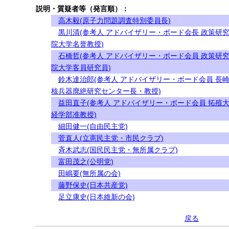
説明・質疑者等（発言順）：
高木毅(原子力問題調査特別委員長)
黒川清(参考人 アドバイザリー・ボード会長 政策研
院大学名誉教授)
石橋哲(参考人 アドバイザリー・ボード会員 政策研
院大学客員研究員)
鈴木達治郎(参考人 アドバイザリー・ボード会員 長
核兵器廃絶研究センター長・教授)
益田直子(参考人 アドバイザリー・ボード会員 拓殖
経学部准教授)
細田健一(自由民主党)
菅直人(立憲民主党・市民クラブ)
斉木武志(国民民主党・無所属クラブ)
富田茂之(公明党)
田嶋要(無所属の会)
藤野保史(日本共産党)
足立康史(日本維新の会)
戻る