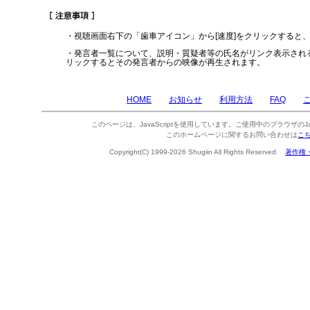
・視聴画面右下の「歯車アイコン」から[速度]をクリックすると
・発言者一覧について、説明・質疑者等の氏名がリンク表示され
リックするとその発言者からの映像が再生されます。
HOME
お知らせ
利用方法
FAQ
このページは、JavaScriptを使用しています。ご使用中のブラウザのJa
このホームページに関するお問い合わせは
こ
Copyright(C) 1999-2026 Shugiin All Rights Reserved.
著作権