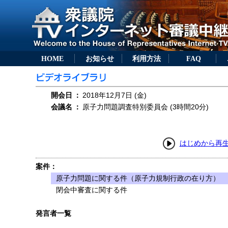
HOME
お知らせ
利用方法
FAQ
開会日
：
2018年12月7日 (金)
会議名
：
原子力問題調査特別委員会 (3時間20分)
はじめから再
案件：
原子力問題に関する件（原子力規制行政の在り方）
閉会中審査に関する件
発言者一覧