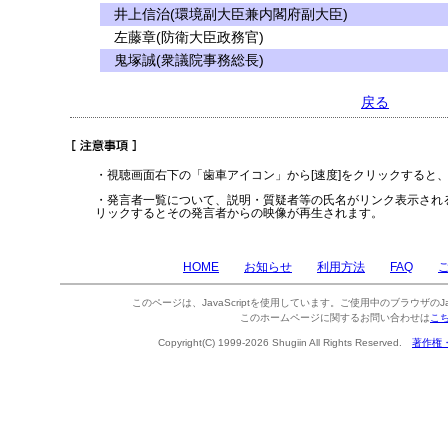
井上信治(環境副大臣兼内閣府副大臣)
左藤章(防衛大臣政務官)
鬼塚誠(衆議院事務総長)
戻る
・視聴画面右下の「歯車アイコン」から[速度]をクリックすると
・発言者一覧について、説明・質疑者等の氏名がリンク表示され
リックするとその発言者からの映像が再生されます。
HOME
お知らせ
利用方法
FAQ
このページは、JavaScriptを使用しています。ご使用中のブラウザのJa
このホームページに関するお問い合わせは
こ
Copyright(C) 1999-2026 Shugiin All Rights Reserved.
著作権