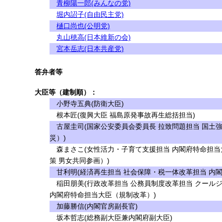
青柳陽一郎(みんなの党)
堀内詔子(自由民主党)
樋口尚也(公明党)
丸山穂高(日本維新の会)
宮本岳志(日本共産党)
答弁者等
大臣等（建制順）：
小野寺五典(防衛大臣)
根本匠(復興大臣 福島原発事故再生総括担当)
古屋圭司(国家公安委員会委員長 拉致問題担当 国土
災）)
森まさこ(女性活力・子育て支援担当 内閣府特命担当
策 男女共同参画）)
甘利明(経済再生担当 社会保障・税一体改革担当 内
稲田朋美(行政改革担当 公務員制度改革担当 クール
内閣府特命担当大臣（規制改革）)
加藤勝信(内閣官房副長官)
坂本哲志(総務副大臣兼内閣府副大臣)