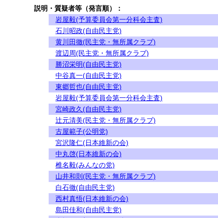
説明・質疑者等（発言順）：
岩屋毅(予算委員会第一分科会主査)
石川昭政(自由民主党)
黄川田徹(民主党・無所属クラブ)
渡辺周(民主党・無所属クラブ)
勝沼栄明(自由民主党)
中谷真一(自由民主党)
東郷哲也(自由民主党)
岩屋毅(予算委員会第一分科会主査)
宮崎政久(自由民主党)
辻元清美(民主党・無所属クラブ)
古屋範子(公明党)
宮沢隆仁(日本維新の会)
中丸啓(日本維新の会)
椎名毅(みんなの党)
山井和則(民主党・無所属クラブ)
白石徹(自由民主党)
西村真悟(日本維新の会)
島田佳和(自由民主党)