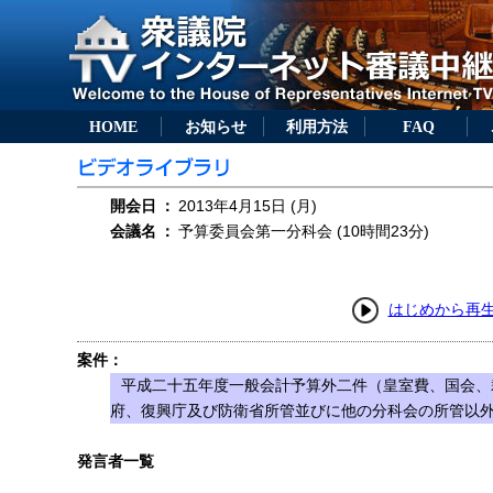
HOME
お知らせ
利用方法
FAQ
開会日
：
2013年4月15日 (月)
会議名
：
予算委員会第一分科会 (10時間23分)
はじめから再
案件：
平成二十五年度一般会計予算外二件（皇室費、国会、
府、復興庁及び防衛省所管並びに他の分科会の所管以
発言者一覧