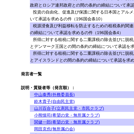
政府とロシア連邦政府との間の条約の締結について承認
投資の自由化、促進及び保護に関する日本国とアルメ
いて承認を求めるの件（196国会条10）
税源浸食及び利益移転を防止するための租税条約関連
の締結について承認を求めるの件（196国会条4）
所得に対する租税に関する二重課税の除去並びに脱税
とデンマーク王国との間の条約の締結について承認を求め
所得に対する租税に関する二重課税の除去並びに脱税
とアイスランドとの間の条約の締結について承認を求める
発言者一覧
説明・質疑者等（発言順）：
中山泰秀(外務委員長)
鈴木貴子(自由民主党)
山川百合子(立憲民主党・市民クラブ)
小熊慎司(希望の党・無所属クラブ)
関健一郎(希望の党・無所属クラブ)
岡田克也(無所属の会)