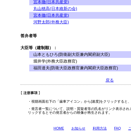
宮本徹(日本共産党)
丸山穂高(日本維新の会)
宮本徹(日本共産党)
河野太郎(外務大臣)
答弁者等
大臣等（建制順）：
山本ともひろ(防衛副大臣兼内閣府副大臣)
堀井学(外務大臣政務官)
福田達夫(防衛大臣政務官兼内閣府大臣政務官)
戻る
・視聴画面右下の「歯車アイコン」から[速度]をクリックすると
・発言者一覧について、説明・質疑者等の氏名がリンク表示され
リックするとその発言者からの映像が再生されます。
HOME
お知らせ
利用方法
FAQ