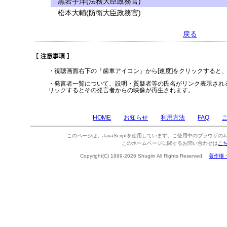
黒岩宇洋(法務大臣政務官)
松本大輔(防衛大臣政務官)
戻る
・視聴画面右下の「歯車アイコン」から[速度]をクリックすると
・発言者一覧について、説明・質疑者等の氏名がリンク表示され
リックするとその発言者からの映像が再生されます。
HOME
お知らせ
利用方法
FAQ
このページは、JavaScriptを使用しています。ご使用中のブラウザのJa
このホームページに関するお問い合わせは
こ
Copyright(C) 1999-2026 Shugiin All Rights Reserved.
著作権