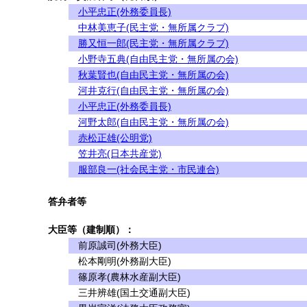
小平忠正(外務委員長)
中林美恵子(民主党・無所属クラブ)
勝又恒一郎(民主党・無所属クラブ)
小野寺五典(自由民主党・無所属の会)
秋葉賢也(自由民主党・無所属の会)
河井克行(自由民主党・無所属の会)
小平忠正(外務委員長)
河野太郎(自由民主党・無所属の会)
赤松正雄(公明党)
笠井亮(日本共産党)
服部良一(社会民主党・市民連合)
答弁者等
大臣等（建制順）：
前原誠司(外務大臣)
松本剛明(外務副大臣)
篠原孝(農林水産副大臣)
三井辨雄(国土交通副大臣)