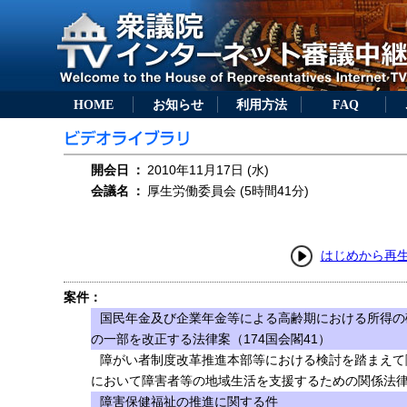
HOME
お知らせ
利用方法
FAQ
開会日
：
2010年11月17日 (水)
会議名
：
厚生労働委員会 (5時間41分)
はじめから再
案件：
国民年金及び企業年金等による高齢期における所得の
の一部を改正する法律案（174国会閣41）
障がい者制度改革推進本部等における検討を踏まえて
において障害者等の地域生活を支援するための関係法
障害保健福祉の推進に関する件