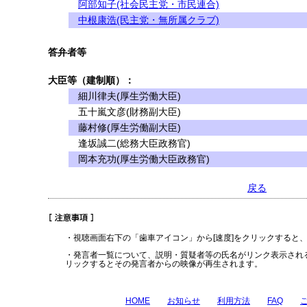
阿部知子(社会民主党・市民連合)
中根康浩(民主党・無所属クラブ)
答弁者等
大臣等（建制順）：
細川律夫(厚生労働大臣)
五十嵐文彦(財務副大臣)
藤村修(厚生労働副大臣)
逢坂誠二(総務大臣政務官)
岡本充功(厚生労働大臣政務官)
戻る
・視聴画面右下の「歯車アイコン」から[速度]をクリックすると
・発言者一覧について、説明・質疑者等の氏名がリンク表示され
リックするとその発言者からの映像が再生されます。
HOME
お知らせ
利用方法
FAQ