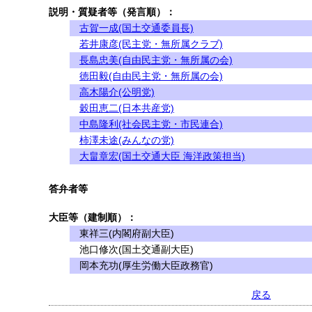
説明・質疑者等（発言順）：
古賀一成(国土交通委員長)
若井康彦(民主党・無所属クラブ)
長島忠美(自由民主党・無所属の会)
徳田毅(自由民主党・無所属の会)
高木陽介(公明党)
穀田恵二(日本共産党)
中島隆利(社会民主党・市民連合)
柿澤未途(みんなの党)
大畠章宏(国土交通大臣 海洋政策担当)
答弁者等
大臣等（建制順）：
東祥三(内閣府副大臣)
池口修次(国土交通副大臣)
岡本充功(厚生労働大臣政務官)
戻る