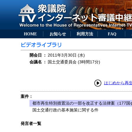
HOME
お知らせ
利用方法
FAQ
開会日
：
2011年3月30日 (水)
会議名
：
国土交通委員会 (3時間17分)
はじめから再
案件：
都市再生特別措置法の一部を改正する法律案（177国会
国土交通行政の基本施策に関する件
発言者一覧