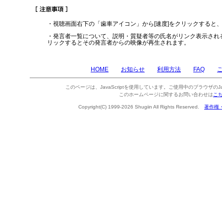
・視聴画面右下の「歯車アイコン」から[速度]をクリックすると
・発言者一覧について、説明・質疑者等の氏名がリンク表示され
リックするとその発言者からの映像が再生されます。
HOME
お知らせ
利用方法
FAQ
このページは、JavaScriptを使用しています。ご使用中のブラウザのJa
このホームページに関するお問い合わせは
こ
Copyright(C) 1999-2026 Shugiin All Rights Reserved.
著作権