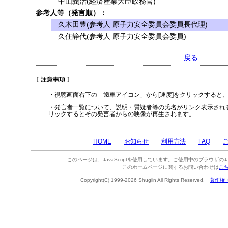
中山義活(経済産業大臣政務官)
参考人等（発言順）：
久木田豊(参考人 原子力安全委員会委員長代理)
久住静代(参考人 原子力安全委員会委員)
戻る
・視聴画面右下の「歯車アイコン」から[速度]をクリックすると
・発言者一覧について、説明・質疑者等の氏名がリンク表示され
リックするとその発言者からの映像が再生されます。
HOME
お知らせ
利用方法
FAQ
このページは、JavaScriptを使用しています。ご使用中のブラウザのJa
このホームページに関するお問い合わせは
こ
Copyright(C) 1999-2026 Shugiin All Rights Reserved.
著作権