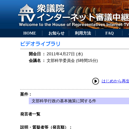
HOME
お知らせ
利用方法
FAQ
開会日
：
2011年4月27日 (水)
会議名
：
文部科学委員会 (5時間15分)
はじめから再
案件：
文部科学行政の基本施策に関する件
発言者一覧
説明・質疑者等（発言順）：