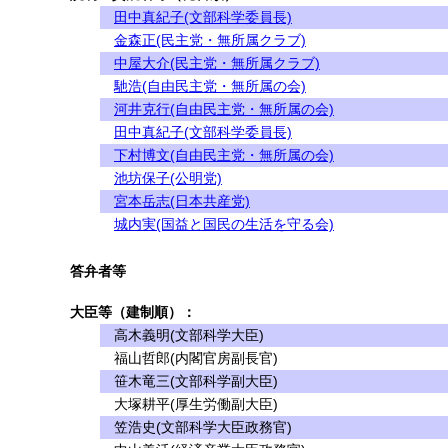
田中真紀子(文部科学委員長)
金森正(民主党・無所属クラブ)
中屋大介(民主党・無所属クラブ)
馳浩(自由民主党・無所属の会)
河井克行(自由民主党・無所属の会)
田中真紀子(文部科学委員長)
下村博文(自由民主党・無所属の会)
池坊保子(公明党)
宮本岳志(日本共産党)
城内実(国益と国民の生活を守る会)
答弁者等
大臣等（建制順）：
高木義明(文部科学大臣)
福山哲郎(内閣官房副長官)
笹木竜三(文部科学副大臣)
大塚耕平(厚生労働副大臣)
笠浩史(文部科学大臣政務官)