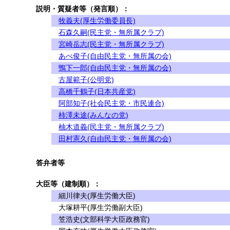
説明・質疑者等（発言順）：
牧義夫(厚生労働委員長)
石森久嗣(民主党・無所属クラブ)
宮崎岳志(民主党・無所属クラブ)
あべ俊子(自由民主党・無所属の会)
鴨下一郎(自由民主党・無所属の会)
古屋範子(公明党)
高橋千鶴子(日本共産党)
阿部知子(社会民主党・市民連合)
柿澤未途(みんなの党)
柚木道義(民主党・無所属クラブ)
田村憲久(自由民主党・無所属の会)
答弁者等
大臣等（建制順）：
細川律夫(厚生労働大臣)
大塚耕平(厚生労働副大臣)
笠浩史(文部科学大臣政務官)