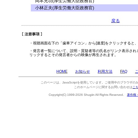
岡本充功(厚生労働大臣政務官)
小林正夫(厚生労働大臣政務官)
戻る
・視聴画面右下の「歯車アイコン」から[速度]をクリックすると
・発言者一覧について、説明・質疑者等の氏名がリンク表示され
リックするとその発言者からの映像が再生されます。
HOME
お知らせ
利用方法
FAQ
このページは、JavaScriptを使用しています。ご使用中のブラウザのJa
このホームページに関するお問い合わせは
こ
Copyright(C) 1999-2026 Shugiin All Rights Reserved.
著作権