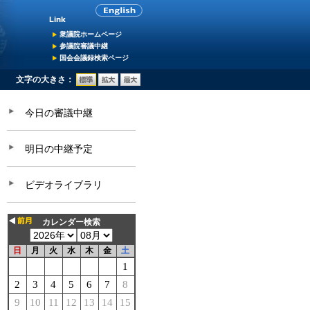
衆議院ホームページ
参議院審議中継
国会会議録検索ページ
文字の大きさ：
今日の審議中継
明日の中継予定
ビデオライブラリ
カレンダー検索
日
月
火
水
木
金
土
1
2
3
4
5
6
7
8
9
10
11
12
13
14
15