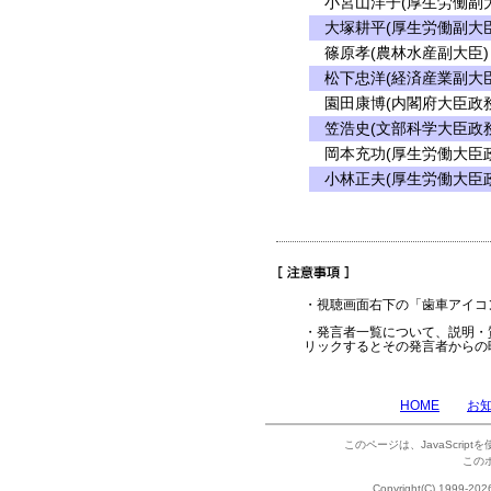
小宮山洋子(厚生労働副大
大塚耕平(厚生労働副大臣
篠原孝(農林水産副大臣)
松下忠洋(経済産業副大臣
園田康博(内閣府大臣政務
笠浩史(文部科学大臣政務
岡本充功(厚生労働大臣政
小林正夫(厚生労働大臣政
・視聴画面右下の「歯車アイコ
・発言者一覧について、説明・
リックするとその発言者からの
HOME
お
このページは、JavaScrip
この
Copyright(C) 1999-202