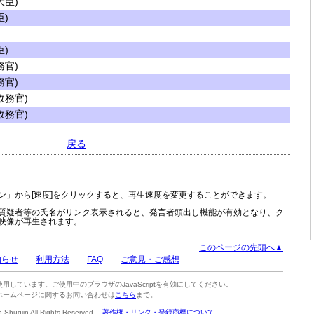
臣)
)
)
官)
官)
務官)
務官)
戻る
ン」から[速度]をクリックすると、再生速度を変更することができます。
質疑者等の氏名がリンク表示されると、発言者頭出し機能が有効となり、ク
映像が再生されます。
このページの先頭へ▲
知らせ
利用方法
FAQ
ご意見・ご感想
tを使用しています。ご使用中のブラウザのJavaScriptを有効にしてください。
ホームページに関するお問い合わせは
こちら
まで。
6 Shugiin All Rights Reserved.
著作権・リンク・登録商標について