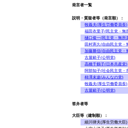
発言者一覧
説明・質疑者等（発言順）：
牧義夫(厚生労働委員長)
福田衣里子(民主党・無
樋口俊一(民主党・無所
田村憲久(自由民主党・
加藤勝信(自由民主党・
古屋範子(公明党)
高橋千鶴子(日本共産党)
阿部知子(社会民主党・
柿澤未途(みんなの党)
牧義夫(厚生労働委員長)
古屋範子(公明党)
答弁者等
大臣等（建制順）：
細川律夫(厚生労働大臣)