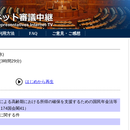
利用方法
FAQ
ご意見・ご感想
水)
3時間29分)
はじめから再生
による高齢期における所得の確保を支援するための国民年金法等
74国会閣41）
に関する件