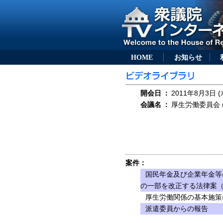
HOME
お知らせ
開会日
：
2011年8月3日 (
会議名
：
厚生労働委員会 (
案件：
国民年金及び企業年金等
の一部を改正する法律案（1
厚生労働関係の基本施策
派遣委員からの報告