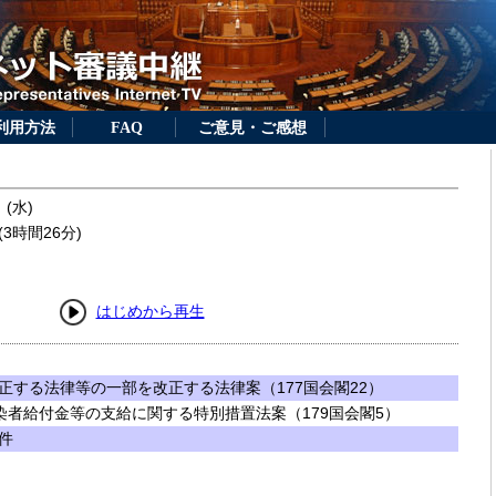
利用方法
FAQ
ご意見・ご感想
 (水)
3時間26分)
はじめから再生
正する法律等の一部を改正する法律案（177国会閣22）
染者給付金等の支給に関する特別措置法案（179国会閣5）
件