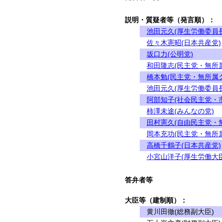
説明・質疑者等（発言順）：
池田元久(厚生労働委員長
佐々木憲昭(日本共産党)
坂口力(公明党)
和田隆志(民主党・無所
橋本勉(民主党・無所属
池田元久(厚生労働委員長
阿部知子(社会民主党・
柿澤未途(みんなの党)
田村憲久(自由民主党・
岡本充功(民主党・無所
高橋千鶴子(日本共産党)
小宮山洋子(厚生労働大臣
答弁者等
大臣等（建制順）：
黄川田徹(総務副大臣)