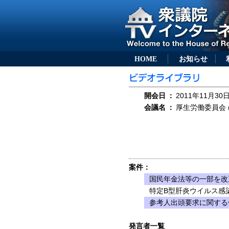
HOME
お知らせ
開会日
：
2011年11月30日
会議名
：
厚生労働委員会 (
案件：
国民年金法等の一部を改
特定B型肝炎ウイルス感
参考人出頭要求に関する
発言者一覧