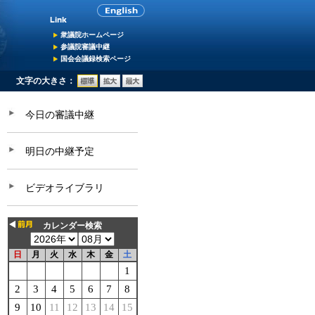
衆議院ホームページ
参議院審議中継
国会会議録検索ページ
文字の大きさ：
今日の審議中継
明日の中継予定
ビデオライブラリ
カレンダー検索
日
月
火
水
木
金
土
1
2
3
4
5
6
7
8
9
10
11
12
13
14
15