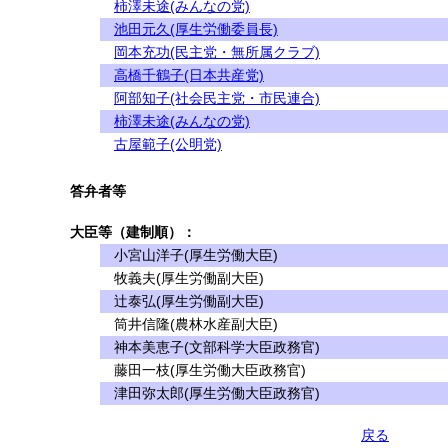
柿澤未途(みんなの党)
池田元久(厚生労働委員長)
岡本充功(民主党・無所属クラブ)
高橋千鶴子(日本共産党)
阿部知子(社会民主党・市民連合)
柿澤未途(みんなの党)
古屋範子(公明党)
答弁者等
大臣等（建制順）：
小宮山洋子(厚生労働大臣)
牧義夫(厚生労働副大臣)
辻泰弘(厚生労働副大臣)
筒井信隆(農林水産副大臣)
神本美恵子(文部科学大臣政務官)
藤田一枝(厚生労働大臣政務官)
津田弥太郎(厚生労働大臣政務官)
戻る