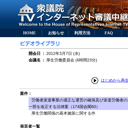
HOME
お知らせ
利用方法
FAQ
開会日
：
2012年3月7日 (水)
会議名
：
厚生労働委員会 (6時間23分)
はじめから再
案件：
労働者派遣事業の適正な運営の確保及び派遣労働者の
一部を改正する法律案（174国会閣60）
厚生労働関係の基本施策に関する件
発言者一覧