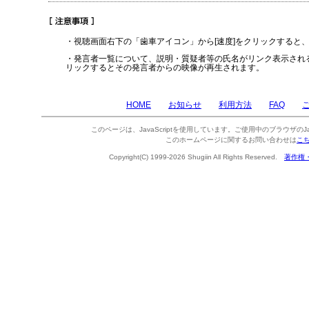
・視聴画面右下の「歯車アイコン」から[速度]をクリックすると
・発言者一覧について、説明・質疑者等の氏名がリンク表示され
リックするとその発言者からの映像が再生されます。
HOME
お知らせ
利用方法
FAQ
このページは、JavaScriptを使用しています。ご使用中のブラウザのJa
このホームページに関するお問い合わせは
こ
Copyright(C) 1999-2026 Shugiin All Rights Reserved.
著作権