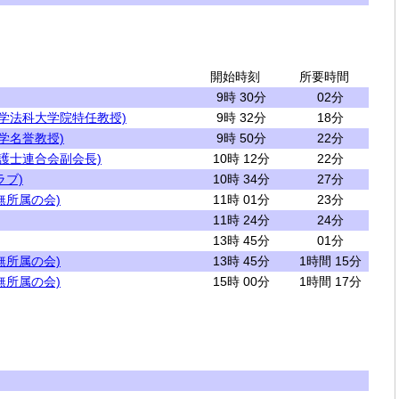
開始時刻
所要時間
9時 30分
02分
大学法科大学院特任教授)
9時 32分
18分
学名誉教授)
9時 50分
22分
護士連合会副会長)
10時 12分
22分
ラブ)
10時 34分
27分
無所属の会)
11時 01分
23分
11時 24分
24分
13時 45分
01分
無所属の会)
13時 45分
1時間 15分
無所属の会)
15時 00分
1時間 17分