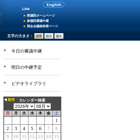
衆議院ホームページ
参議院審議中継
国会会議録検索ページ
文字の大きさ：
今日の審議中継
明日の中継予定
ビデオライブラリ
カレンダー検索
日
月
火
水
木
金
土
1
2
3
4
5
6
7
8
9
10
11
12
13
14
15