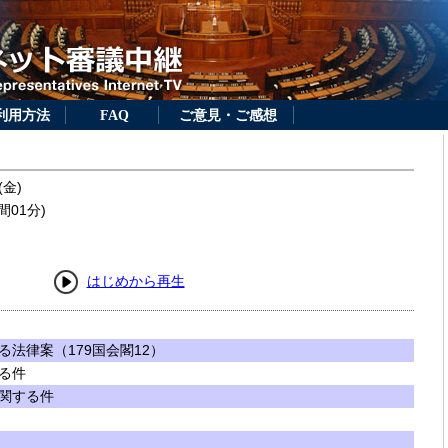
利用方法
FAQ
ご意見・ご感想
(金)
間01分)
はじめから再生
法律案（179国会閣12）
る件
関する件