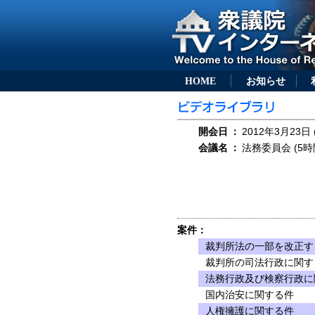
HOME
お知らせ
開会日
：
2012年3月23日 
会議名
：
法務委員会 (5時
案件：
裁判所法の一部を改正する
裁判所の司法行政に関す
法務行政及び検察行政に
国内治安に関する件
人権擁護に関する件