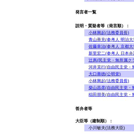
発言者一覧
説明・質疑者等（発言順）：
小林興起(法務委員長)
青山善充(参考人 明治
佐藤幸治(参考人 京都大
新里宏二(参考人 日本弁
辻惠(民主党・無所属ク
河井克行(自由民主党・
大口善徳(公明党)
小林興起(法務委員長)
柴山昌彦(自由民主党・
稲田朋美(自由民主党・
答弁者等
大臣等（建制順）：
小川敏夫(法務大臣)