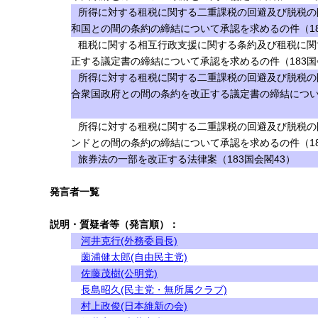
所得に対する租税に関する二重課税の回避及び脱税の
和国との間の条約の締結について承認を求めるの件（18
租税に関する相互行政支援に関する条約及び租税に関
正する議定書の締結について承認を求めるの件（183国
所得に対する租税に関する二重課税の回避及び脱税の
合衆国政府との間の条約を改正する議定書の締結につい
所得に対する租税に関する二重課税の回避及び脱税の
ンドとの間の条約の締結について承認を求めるの件（18
旅券法の一部を改正する法律案（183国会閣43）
発言者一覧
説明・質疑者等（発言順）：
河井克行(外務委員長)
薗浦健太郎(自由民主党)
佐藤茂樹(公明党)
長島昭久(民主党・無所属クラブ)
村上政俊(日本維新の会)