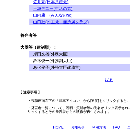
笠井亮(日本共産党)
玉城デニー(生活の党)
山内康一(みんなの党)
山口壯(民主党・無所属クラブ)
答弁者等
大臣等（建制順）：
岸田文雄(外務大臣)
鈴木俊一(外務副大臣)
あべ俊子(外務大臣政務官)
戻る
・視聴画面右下の「歯車アイコン」から[速度]をクリックすると
・発言者一覧について、説明・質疑者等の氏名がリンク表示され
リックするとその発言者からの映像が再生されます。
HOME
お知らせ
利用方法
FAQ