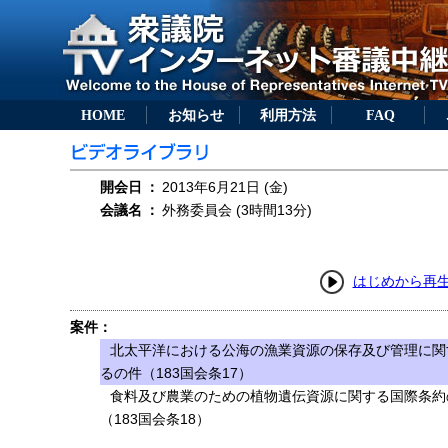
HOME
お知らせ
利用方法
FAQ
開会日
：
2013年6月21日 (金)
会議名
：
外務委員会 (3時間13分)
はじめから再
案件：
北太平洋における公海の漁業資源の保存及び管理に関
るの件（183国会条17）
食料及び農業のための植物遺伝資源に関する国際条約
（183国会条18）