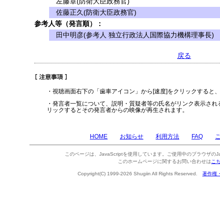
左藤章(防衛大臣政務官)
佐藤正久(防衛大臣政務官)
参考人等（発言順）：
田中明彦(参考人 独立行政法人国際協力機構理事長)
戻る
・視聴画面右下の「歯車アイコン」から[速度]をクリックすると
・発言者一覧について、説明・質疑者等の氏名がリンク表示され
リックするとその発言者からの映像が再生されます。
HOME
お知らせ
利用方法
FAQ
このページは、JavaScriptを使用しています。ご使用中のブラウザのJa
このホームページに関するお問い合わせは
こ
Copyright(C) 1999-2026 Shugiin All Rights Reserved.
著作権