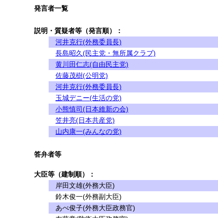
発言者一覧
説明・質疑者等（発言順）：
河井克行(外務委員長)
長島昭久(民主党・無所属クラブ)
黄川田仁志(自由民主党)
佐藤茂樹(公明党)
河井克行(外務委員長)
玉城デニー(生活の党)
小熊慎司(日本維新の会)
笠井亮(日本共産党)
山内康一(みんなの党)
答弁者等
大臣等（建制順）：
岸田文雄(外務大臣)
鈴木俊一(外務副大臣)
あべ俊子(外務大臣政務官)