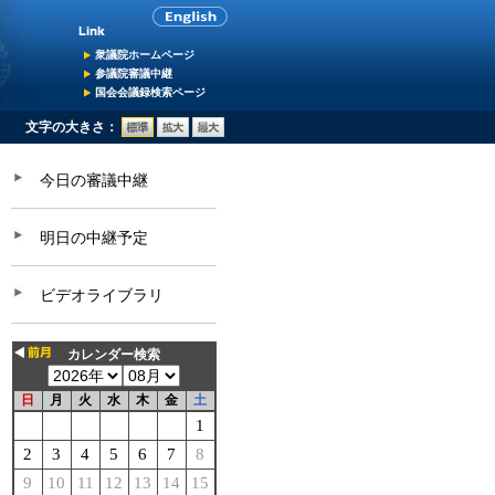
衆議院ホームページ
参議院審議中継
国会会議録検索ページ
文字の大きさ：
今日の審議中継
明日の中継予定
ビデオライブラリ
カレンダー検索
日
月
火
水
木
金
土
1
2
3
4
5
6
7
8
9
10
11
12
13
14
15