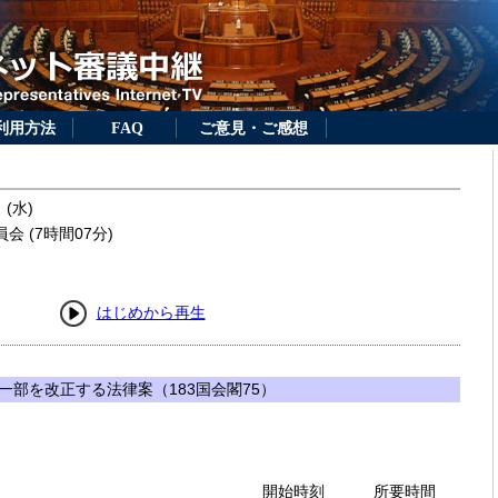
利用方法
FAQ
ご意見・ご感想
 (水)
 (7時間07分)
はじめから再生
一部を改正する法律案（183国会閣75）
開始時刻
所要時間