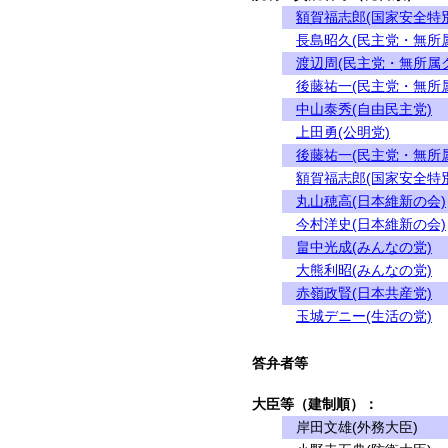
額賀福志郎(国家安全特
長島昭久(民主党・無所
渡辺周(民主党・無所属
後藤祐一(民主党・無所
中山泰秀(自由民主党)
上田勇(公明党)
後藤祐一(民主党・無所
額賀福志郎(国家安全特
丸山穂高(日本維新の会)
今村洋史(日本維新の会)
畠中光成(みんなの党)
大熊利昭(みんなの党)
赤嶺政賢(日本共産党)
玉城デニー(生活の党)
答弁者等
大臣等（建制順）：
岸田文雄(外務大臣)