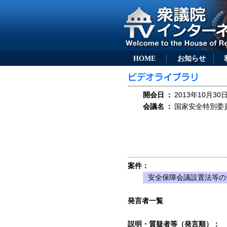
HOME
お知らせ
開会日
：
2013年10月30日
会議名
：
国家安全特別委員会
案件：
安全保障会議設置法等の
発言者一覧
説明・質疑者等（発言順）：