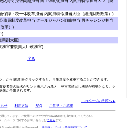
委員長 拉致問題担当 国土強靭化担当 内閣府特命担当大臣（防
会保障・税一体改革担当 内閣府特命担当大臣（経済財政政策）)
公務員制度改革担当 クールジャパン戦略担当 再チャレンジ担当
改革）)
)
興副大臣)
務官兼復興大臣政務官)
戻る
ン」から[速度]をクリックすると、再生速度を変更することができます。
質疑者等の氏名がリンク表示されると、発言者頭出し機能が有効となり、ク
映像が再生されます。
このページの先頭へ▲
知らせ
利用方法
FAQ
ご意見・ご感想
tを使用しています。ご使用中のブラウザのJavaScriptを有効にしてください。
ホームページに関するお問い合わせは
こちら
まで。
6 Shugiin All Rights Reserved.
著作権・リンク・登録商標について