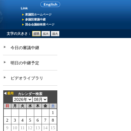
衆議院ホームページ
参議院審議中継
国会会議録検索ページ
文字の大きさ：
今日の審議中継
明日の中継予定
ビデオライブラリ
カレンダー検索
日
月
火
水
木
金
土
1
2
3
4
5
6
7
8
9
10
11
12
13
14
15