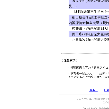
古屋圭司(国家公安委員会
災）)
甘利明(経済再生担当 社
稲田朋美(行政改革担当 
内閣府特命担当大臣（規制
後藤田正純(内閣府副大臣
岡田広(内閣府副大臣兼復
小泉進次郎(内閣府大臣政
・視聴画面右下の「歯車アイコ
・発言者一覧について、説明・
リックするとその発言者からの
HOME
お
このページは、JavaScrip
この
Copyright(C) 1999-202