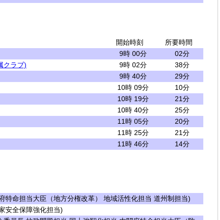
開始時刻
所要時間
9時 00分
02分
属クラブ)
9時 02分
38分
9時 40分
29分
10時 09分
10分
10時 19分
21分
10時 40分
25分
11時 05分
20分
11時 25分
21分
11時 46分
14分
府特命担当大臣（地方分権改革） 地域活性化担当 道州制担当)
家安全保障強化担当)