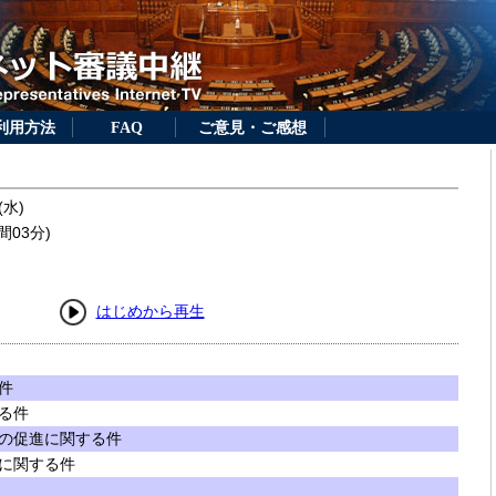
利用方法
FAQ
ご意見・ご感想
(水)
間03分)
はじめから再生
件
る件
の促進に関する件
に関する件