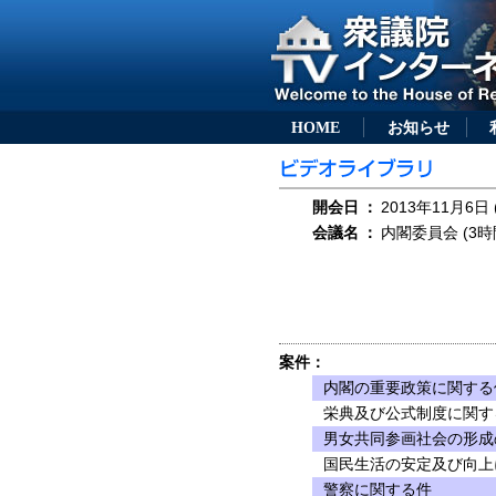
HOME
お知らせ
開会日
：
2013年11月6日 
会議名
：
内閣委員会 (3時
案件：
内閣の重要政策に関する
栄典及び公式制度に関す
男女共同参画社会の形成
国民生活の安定及び向上
警察に関する件