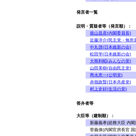
発言者一覧
説明・質疑者等（発言順）：
柴山昌彦(内閣委員長)
近藤洋介(民主党・無所
中丸啓(日本維新の会)
松田学(日本維新の会)
大熊利昭(みんなの党)
山田美樹(自由民主党)
輿水恵一(公明党)
赤嶺政賢(日本共産党)
村上史好(生活の党)
答弁者等
大臣等（建制順）：
新藤義孝(総務大臣 内閣
菅義偉(内閣官房長官 国