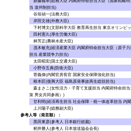
新藤義孝(総務大臣 内閣府特命担当大臣（国家戦略特
当 道州制担当)
谷垣禎一(法務大臣)
岸田文雄(外務大臣)
下村博文(文部科学大臣 教育再生担当 東京オリンピッ
田村憲久(厚生労働大臣)
林芳正(農林水産大臣)
茂木敏充(経済産業大臣 内閣府特命担当大臣（原子力
担当 産業競争力担当)
太田昭宏(国土交通大臣)
小野寺五典(防衛大臣)
菅義偉(内閣官房長官 国家安全保障強化担当)
根本匠(復興大臣 福島原発事故再生総括担当)
森まさこ(女性活力・子育て支援担当 内閣府特命担当
策 男女共同参画）)
甘利明(経済再生担当 社会保障・税一体改革担当 内
上川陽子(総務副大臣)
参考人等（発言順）：
黒田東彦(参考人 日本銀行総裁)
籾井勝人(参考人 日本放送協会会長)