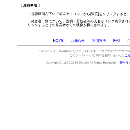
・視聴画面右下の「歯車アイコン」から[速度]をクリックすると
・発言者一覧について、説明・質疑者等の氏名がリンク表示され
リックするとその発言者からの映像が再生されます。
HOME
お知らせ
利用方法
FAQ
このページは、JavaScriptを使用しています。ご使用中のブラウザのJa
このホームページに関するお問い合わせは
こ
Copyright(C) 1999-2026 Shugiin All Rights Reserved.
著作権