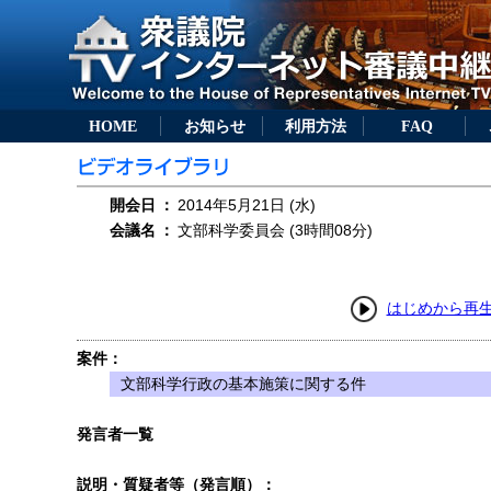
HOME
お知らせ
利用方法
FAQ
開会日
：
2014年5月21日 (水)
会議名
：
文部科学委員会 (3時間08分)
はじめから再
案件：
文部科学行政の基本施策に関する件
発言者一覧
説明・質疑者等（発言順）：