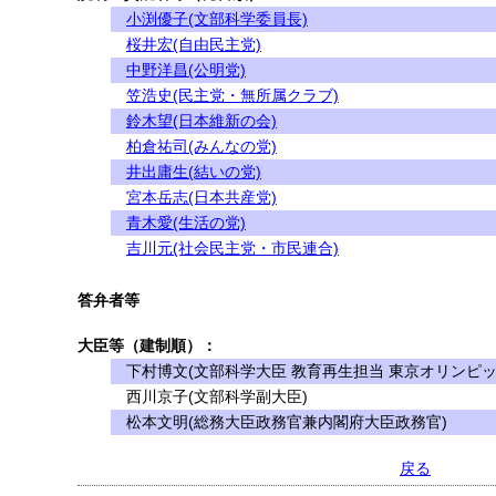
小渕優子(文部科学委員長)
桜井宏(自由民主党)
中野洋昌(公明党)
笠浩史(民主党・無所属クラブ)
鈴木望(日本維新の会)
柏倉祐司(みんなの党)
井出庸生(結いの党)
宮本岳志(日本共産党)
青木愛(生活の党)
吉川元(社会民主党・市民連合)
答弁者等
大臣等（建制順）：
下村博文(文部科学大臣 教育再生担当 東京オリンピッ
西川京子(文部科学副大臣)
松本文明(総務大臣政務官兼内閣府大臣政務官)
戻る