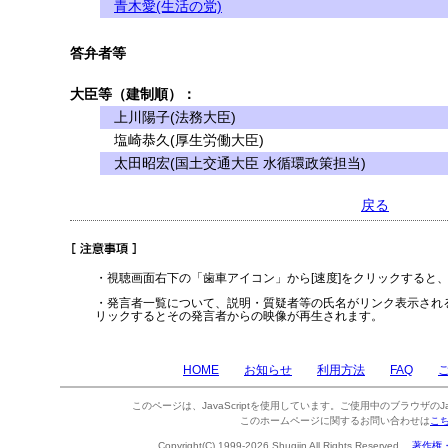
青木愛(生活の党)
答弁者等
大臣等（建制順）：
上川陽子(法務大臣)
塩崎恭久(厚生労働大臣)
太田昭宏(国土交通大臣 水循環政策担当)
戻る
・視聴画面右下の「歯車アイコン」から[速度]をクリックすると
・発言者一覧について、説明・質疑者等の氏名がリンク表示され
リックするとその発言者からの映像が再生されます。
HOME
お知らせ
利用方法
FAQ
このページは、JavaScriptを使用しています。ご使用中のブラウザのJa
このホームページに関するお問い合わせは
こ
Copyright(C) 1999-2026 Shugiin All Rights Reserved.
著作権