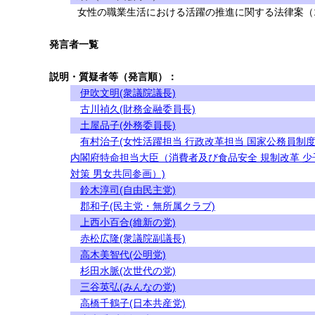
女性の職業生活における活躍の推進に関する法律案（1
発言者一覧
説明・質疑者等（発言順）：
伊吹文明(衆議院議長)
古川禎久(財務金融委員長)
土屋品子(外務委員長)
有村治子(女性活躍担当 行政改革担当 国家公務員制
内閣府特命担当大臣（消費者及び食品安全 規制改革 少
対策 男女共同参画）)
鈴木淳司(自由民主党)
郡和子(民主党・無所属クラブ)
上西小百合(維新の党)
赤松広隆(衆議院副議長)
高木美智代(公明党)
杉田水脈(次世代の党)
三谷英弘(みんなの党)
高橋千鶴子(日本共産党)