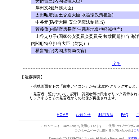
安倍晋三(内閣総理大臣)
岸田文雄(外務大臣)
太田昭宏(国土交通大臣 水循環政策担当)
中谷元(防衛大臣 安全保障法制担当)
菅義偉(内閣官房長官 沖縄基地負担軽減担当)
山谷えり子(国家公安委員会委員長 拉致問題担当 海
内閣府特命担当大臣（防災）)
横畠裕介(内閣法制局長官)
戻る
・視聴画面右下の「歯車アイコン」から[速度]をクリックすると
・発言者一覧について、説明・質疑者等の氏名がリンク表示され
リックするとその発言者からの映像が再生されます。
HOME
お知らせ
利用方法
FAQ
このページは、JavaScriptを使用しています。ご使用中のブラウザのJa
このホームページに関するお問い合わせは
こ
Copyright(C) 1999-2026 Shugiin All Rights Reserved.
著作権