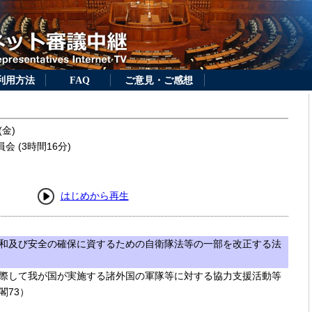
利用方法
FAQ
ご意見・ご感想
(金)
 (3時間16分)
はじめから再生
和及び安全の確保に資するための自衛隊法等の一部を改正する法
際して我が国が実施する諸外国の軍隊等に対する協力支援活動等
閣73）