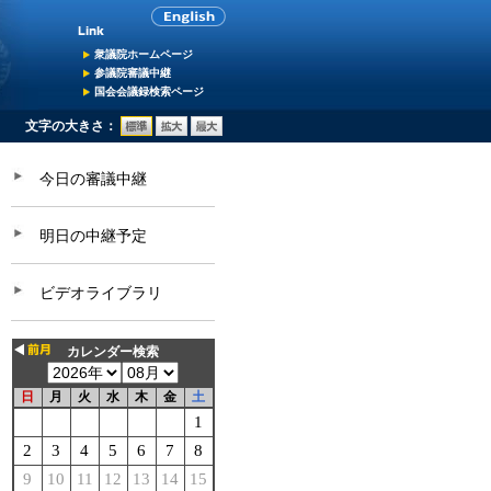
衆議院ホームページ
参議院審議中継
国会会議録検索ページ
文字の大きさ：
今日の審議中継
明日の中継予定
ビデオライブラリ
カレンダー検索
日
月
火
水
木
金
土
1
2
3
4
5
6
7
8
9
10
11
12
13
14
15