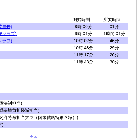
開始時刻
所要時間
委員長)
9時 00分
01分
属クラブ)
9時 01分
1時間 01分
クラブ)
10時 02分
46分
10時 48分
29分
11時 17分
26分
11時 43分
30分
障法制担当)
縄基地負担軽減担当)
閣府特命担当大臣（国家戦略特別区域）)
)
戻る