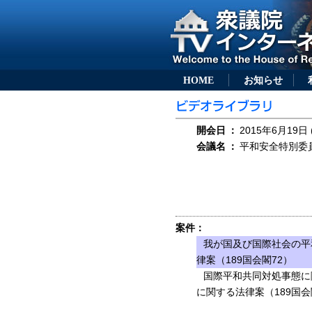
HOME
お知らせ
開会日
：
2015年6月19日 
会議名
：
平和安全特別委員会
案件：
我が国及び国際社会の平
律案（189国会閣72）
国際平和共同対処事態に
に関する法律案（189国会