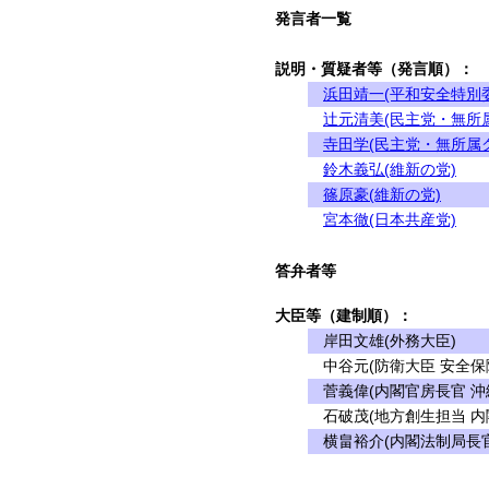
発言者一覧
説明・質疑者等（発言順）：
浜田靖一(平和安全特別
辻元清美(民主党・無所
寺田学(民主党・無所属
鈴木義弘(維新の党)
篠原豪(維新の党)
宮本徹(日本共産党)
答弁者等
大臣等（建制順）：
岸田文雄(外務大臣)
中谷元(防衛大臣 安全保
菅義偉(内閣官房長官 沖
石破茂(地方創生担当 内
横畠裕介(内閣法制局長官