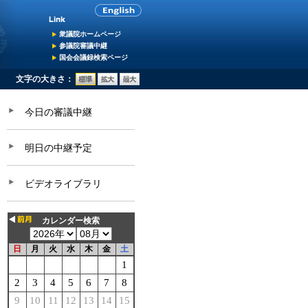
衆議院ホームページ
参議院審議中継
国会会議録検索ページ
文字の大きさ：
今日の審議中継
明日の中継予定
ビデオライブラリ
カレンダー検索
日
月
火
水
木
金
土
1
2
3
4
5
6
7
8
9
10
11
12
13
14
15