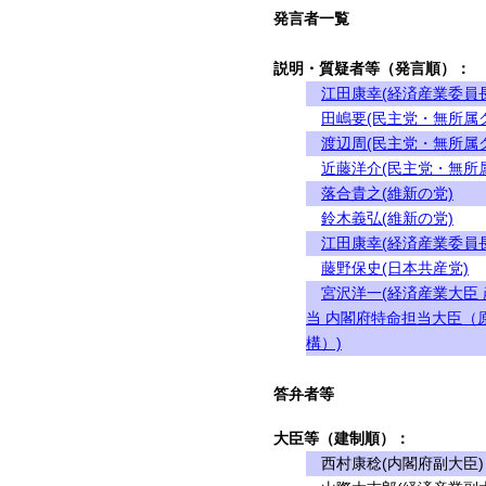
発言者一覧
説明・質疑者等（発言順）：
江田康幸(経済産業委員長
田嶋要(民主党・無所属
渡辺周(民主党・無所属
近藤洋介(民主党・無所
落合貴之(維新の党)
鈴木義弘(維新の党)
江田康幸(経済産業委員長
藤野保史(日本共産党)
宮沢洋一(経済産業大臣
当 内閣府特命担当大臣（
構）)
答弁者等
大臣等（建制順）：
西村康稔(内閣府副大臣)