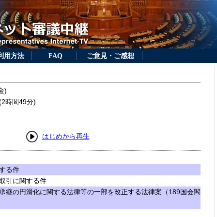
利用方法
FAQ
ご意見・ご感想
金)
2時間49分)
はじめから再生
する件
取引に関する件
承継の円滑化に関する法律等の一部を改正する法律案（189国会閣