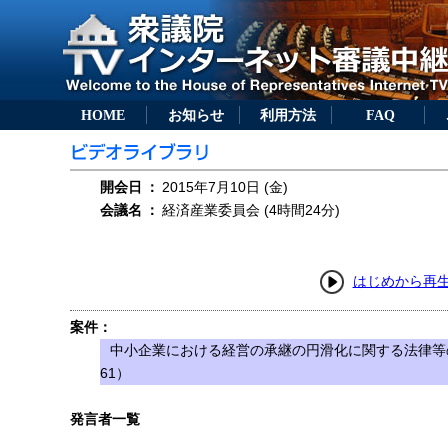
HOME
お知らせ
利用方法
FAQ
開会日
：
2015年7月10日 (金)
会議名
：
経済産業委員会 (4時間24分)
はじめから再
案件：
中小企業における経営の承継の円滑化に関する法律等
61）
発言者一覧