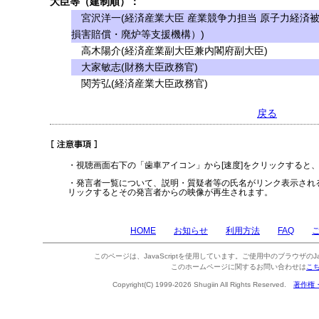
大臣等（建制順）：
宮沢洋一(経済産業大臣 産業競争力担当 原子力経済
損害賠償・廃炉等支援機構）)
高木陽介(経済産業副大臣兼内閣府副大臣)
大家敏志(財務大臣政務官)
関芳弘(経済産業大臣政務官)
戻る
・視聴画面右下の「歯車アイコン」から[速度]をクリックすると
・発言者一覧について、説明・質疑者等の氏名がリンク表示され
リックするとその発言者からの映像が再生されます。
HOME
お知らせ
利用方法
FAQ
このページは、JavaScriptを使用しています。ご使用中のブラウザのJa
このホームページに関するお問い合わせは
こ
Copyright(C) 1999-2026 Shugiin All Rights Reserved.
著作権