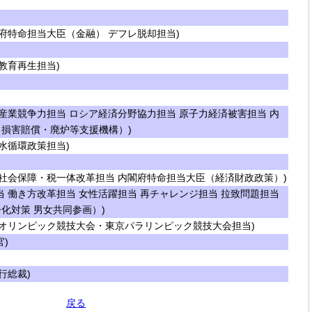
府特命担当大臣（金融） デフレ脱却担当)
教育再生担当)
産業競争力担当 ロシア経済分野協力担当 原子力経済被害担当 内
損害賠償・廃炉等支援機構）)
水循環政策担当)
社会保障・税一体改革担当 内閣府特命担当大臣（経済財政政策）)
 働き方改革担当 女性活躍担当 再チャレンジ担当 拉致問題担当
化対策 男女共同参画）)
オリンピック競技大会・東京パラリンピック競技大会担当)
)
行総裁)
戻る