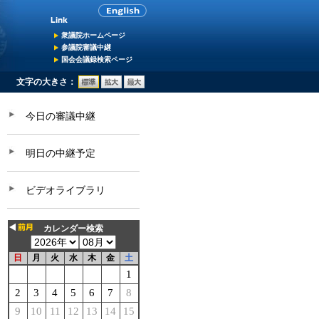
衆議院ホームページ
参議院審議中継
国会会議録検索ページ
文字の大きさ：
今日の審議中継
明日の中継予定
ビデオライブラリ
カレンダー検索
日
月
火
水
木
金
土
1
2
3
4
5
6
7
8
9
10
11
12
13
14
15