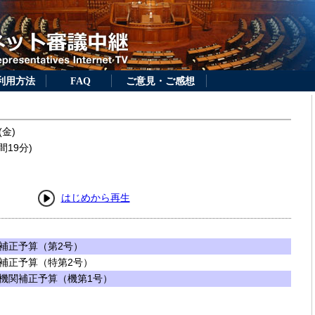
利用方法
FAQ
ご意見・ご感想
(金)
間19分)
はじめから再生
補正予算（第2号）
補正予算（特第2号）
機関補正予算（機第1号）