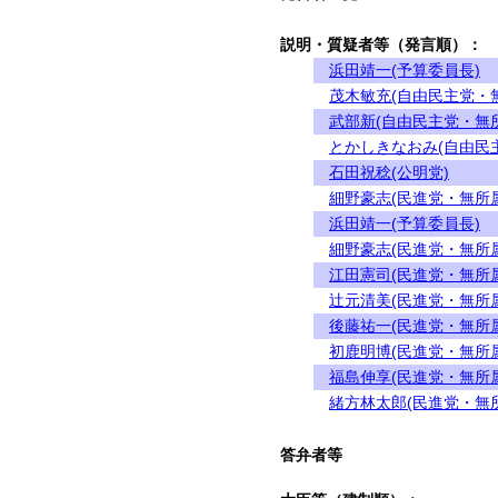
説明・質疑者等（発言順）：
浜田靖一(予算委員長)
茂木敏充(自由民主党・
武部新(自由民主党・無
とかしきなおみ(自由民
石田祝稔(公明党)
細野豪志(民進党・無所
浜田靖一(予算委員長)
細野豪志(民進党・無所
江田憲司(民進党・無所
辻元清美(民進党・無所
後藤祐一(民進党・無所
初鹿明博(民進党・無所
福島伸享(民進党・無所
緒方林太郎(民進党・無
答弁者等