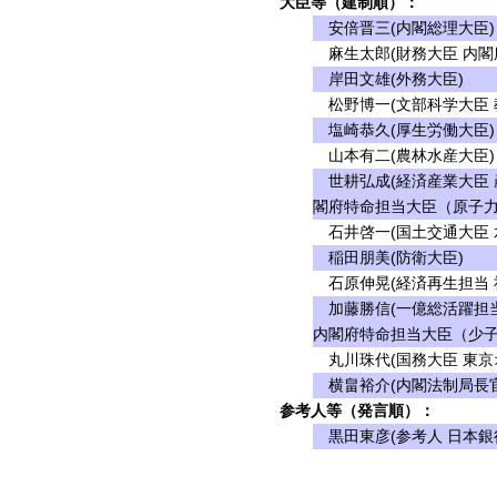
大臣等（建制順）：
安倍晋三(内閣総理大臣)
麻生太郎(財務大臣 内閣
岸田文雄(外務大臣)
松野博一(文部科学大臣 
塩崎恭久(厚生労働大臣)
山本有二(農林水産大臣)
世耕弘成(経済産業大臣 
閣府特命担当大臣（原子力
石井啓一(国土交通大臣 
稲田朋美(防衛大臣)
石原伸晃(経済再生担当 
加藤勝信(一億総活躍担当
内閣府特命担当大臣（少子
丸川珠代(国務大臣 東京
横畠裕介(内閣法制局長官
参考人等（発言順）：
黒田東彦(参考人 日本銀