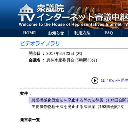
HOME
お知らせ
利用方法
FAQ
開会日
：
2017年3月23日 (木)
会議名
：
農林水産委員会 (5時間33分)
はじめから再
案件：
農業機械化促進法を廃止する等の法律案（193国会閣2
主要農作物種子法を廃止する法律案（193国会閣23）
発言者一覧