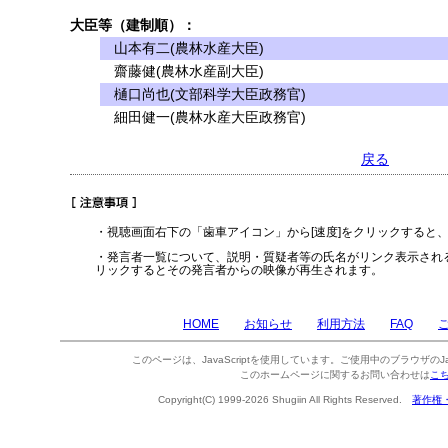
大臣等（建制順）：
山本有二(農林水産大臣)
齋藤健(農林水産副大臣)
樋口尚也(文部科学大臣政務官)
細田健一(農林水産大臣政務官)
戻る
・視聴画面右下の「歯車アイコン」から[速度]をクリックすると
・発言者一覧について、説明・質疑者等の氏名がリンク表示され
リックするとその発言者からの映像が再生されます。
HOME
お知らせ
利用方法
FAQ
このページは、JavaScriptを使用しています。ご使用中のブラウザのJa
このホームページに関するお問い合わせは
こ
Copyright(C) 1999-2026 Shugiin All Rights Reserved.
著作権