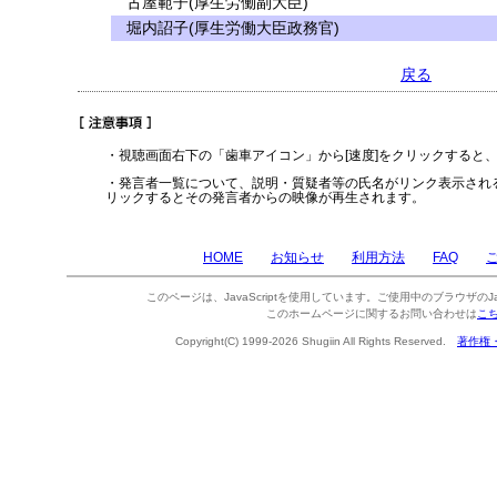
古屋範子(厚生労働副大臣)
堀内詔子(厚生労働大臣政務官)
戻る
・視聴画面右下の「歯車アイコン」から[速度]をクリックすると
・発言者一覧について、説明・質疑者等の氏名がリンク表示され
リックするとその発言者からの映像が再生されます。
HOME
お知らせ
利用方法
FAQ
このページは、JavaScriptを使用しています。ご使用中のブラウザのJa
このホームページに関するお問い合わせは
こ
Copyright(C) 1999-2026 Shugiin All Rights Reserved.
著作権