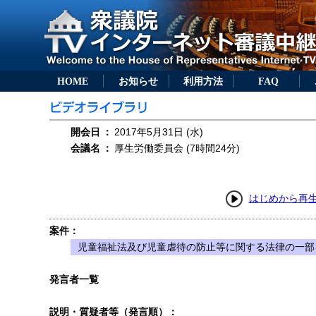
HOME
お知らせ
利用方法
FAQ
開会日
：
2017年5月31日 (水)
会議名
：
厚生労働委員会 (7時間24分)
はじめから再
案件：
児童福祉法及び児童虐待の防止等に関する法律の一部を
発言者一覧
説明・質疑者等（発言順）：