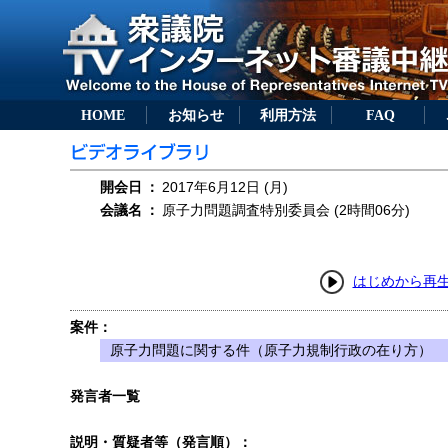
HOME
お知らせ
利用方法
FAQ
開会日
：
2017年6月12日 (月)
会議名
：
原子力問題調査特別委員会 (2時間06分)
はじめから再
案件：
原子力問題に関する件（原子力規制行政の在り方）
発言者一覧
説明・質疑者等（発言順）：