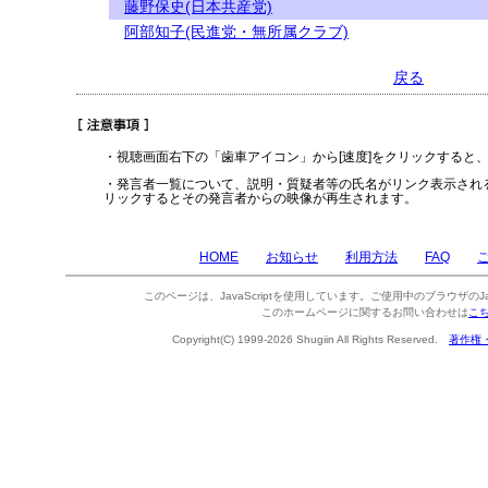
藤野保史(日本共産党)
阿部知子(民進党・無所属クラブ)
戻る
・視聴画面右下の「歯車アイコン」から[速度]をクリックすると
・発言者一覧について、説明・質疑者等の氏名がリンク表示され
リックするとその発言者からの映像が再生されます。
HOME
お知らせ
利用方法
FAQ
このページは、JavaScriptを使用しています。ご使用中のブラウザのJa
このホームページに関するお問い合わせは
こ
Copyright(C) 1999-2026 Shugiin All Rights Reserved.
著作権