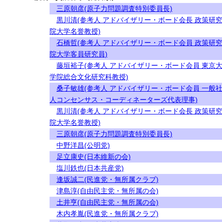
三原朝彦(原子力問題調査特別委員長)
黒川清(参考人 アドバイザリー・ボード会長 政策研
院大学名誉教授)
石橋哲(参考人 アドバイザリー・ボード会員 政策研
院大学客員研究員)
藤垣裕子(参考人 アドバイザリー・ボード会員 東京
学院総合文化研究科教授)
桑子敏雄(参考人 アドバイザリー・ボード会員 一般
人コンセンサス・コーディネーターズ代表理事)
黒川清(参考人 アドバイザリー・ボード会長 政策研
院大学名誉教授)
三原朝彦(原子力問題調査特別委員長)
中野洋昌(公明党)
足立康史(日本維新の会)
塩川鉄也(日本共産党)
逢坂誠二(民進党・無所属クラブ)
津島淳(自由民主党・無所属の会)
土井亨(自由民主党・無所属の会)
木内孝胤(民進党・無所属クラブ)