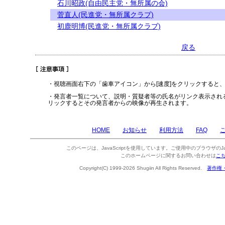
石川昭政(自由民主党・無所属の会)
菅直人(民進党・無所属クラブ)
初鹿明博(民進党・無所属クラブ)
戻る
・視聴画面右下の「歯車アイコン」から[速度]をクリックすると
・発言者一覧について、説明・質疑者等の氏名がリンク表示され
リックするとその発言者からの映像が再生されます。
HOME
お知らせ
利用方法
FAQ
このページは、JavaScriptを使用しています。ご使用中のブラウザのJa
このホームページに関するお問い合わせは
こ
Copyright(C) 1999-2026 Shugiin All Rights Reserved.
著作権