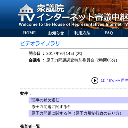
HOME
お知らせ
利用方法
FAQ
開会日
：
2017年9月14日 (木)
会議名
：
原子力問題調査特別委員会 (2時間06分)
はじめから再
案件：
理事の補欠選任
原子力問題に関する件
原子力問題に関する件（原子力規制行政の在り方）
発言者一覧