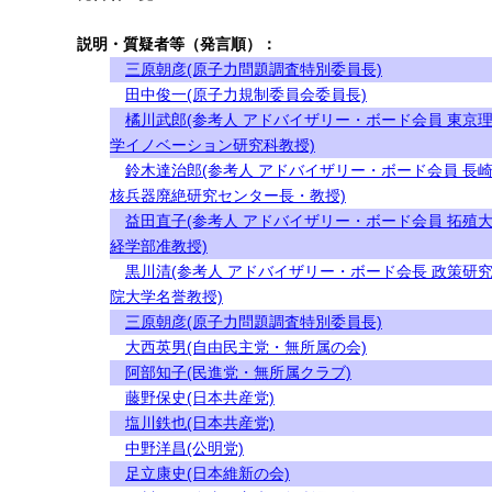
説明・質疑者等（発言順）：
三原朝彦(原子力問題調査特別委員長)
田中俊一(原子力規制委員会委員長)
橘川武郎(参考人 アドバイザリー・ボード会員 東京
学イノベーション研究科教授)
鈴木達治郎(参考人 アドバイザリー・ボード会員 長
核兵器廃絶研究センター長・教授)
益田直子(参考人 アドバイザリー・ボード会員 拓殖
経学部准教授)
黒川清(参考人 アドバイザリー・ボード会長 政策研
院大学名誉教授)
三原朝彦(原子力問題調査特別委員長)
大西英男(自由民主党・無所属の会)
阿部知子(民進党・無所属クラブ)
藤野保史(日本共産党)
塩川鉄也(日本共産党)
中野洋昌(公明党)
足立康史(日本維新の会)