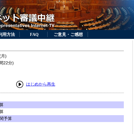
利用方法
FAQ
ご意見・ご感想
(月)
間22分)
はじめから再生
算
算
関予算