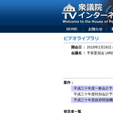
HOME
お知らせ
開会日
：
2018年2月26日 
会議名
：
予算委員会 (4時
案件：
平成三十年度一般会計予
平成三十年度特別会計予
平成三十年度政府関係機
発言者一覧