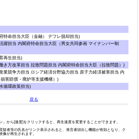
府特命担当大臣（金融） デフレ脱却担当)
活躍担当 内閣府特命担当大臣（男女共同参画 マイナンバー制
育再生担当)
働き方改革担当 拉致問題担当 内閣府特命担当大臣（拉致問題）)
産業競争力担当 ロシア経済分野協力担当 原子力経済被害担当 内
損害賠償・廃炉等支援機構）)
水循環政策担当)
戻る
ン」から[速度]をクリックすると、再生速度を変更することができます。
質疑者等の氏名がリンク表示されると、発言者頭出し機能が有効となり、ク
映像が再生されます。