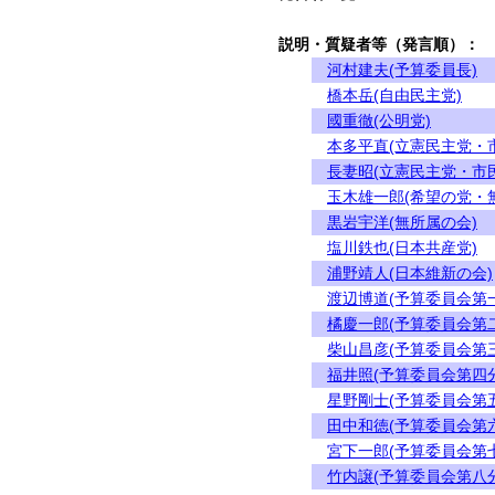
説明・質疑者等（発言順）：
河村建夫(予算委員長)
橋本岳(自由民主党)
國重徹(公明党)
本多平直(立憲民主党・
長妻昭(立憲民主党・市
玉木雄一郎(希望の党・
黒岩宇洋(無所属の会)
塩川鉄也(日本共産党)
浦野靖人(日本維新の会)
渡辺博道(予算委員会第
橘慶一郎(予算委員会第
柴山昌彦(予算委員会第
福井照(予算委員会第四
星野剛士(予算委員会第
田中和徳(予算委員会第
宮下一郎(予算委員会第
竹内譲(予算委員会第八