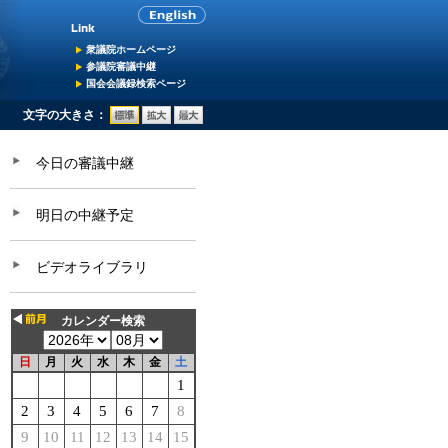
衆議院ホームページ
参議院審議中継
国会会議録検索ページ
文字の大きさ：
今日の審議中継
明日の中継予定
ビデオライブラリ
カレンダー検索
日
月
火
水
木
金
土
1
2
3
4
5
6
7
8
9
10
11
12
13
14
15