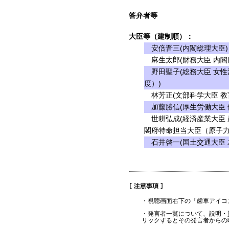
答弁者等
大臣等（建制順）：
安倍晋三(内閣総理大臣)
麻生太郎(財務大臣 内閣
野田聖子(総務大臣 女性
度）)
林芳正(文部科学大臣 教
加藤勝信(厚生労働大臣 
世耕弘成(経済産業大臣 
閣府特命担当大臣（原子力
石井啓一(国土交通大臣 
・視聴画面右下の「歯車アイコ
・発言者一覧について、説明・
リックするとその発言者からの