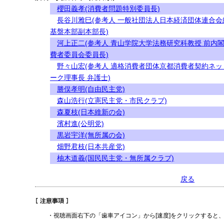
櫻田義孝(消費者問題特別委員長)
長谷川雅巳(参考人 一般社団法人日本経済団体連合会
基盤本部副本部長)
河上正二(参考人 青山学院大学法務研究科教授 前内
費者委員会委員長)
野々山宏(参考人 適格消費者団体京都消費者契約ネッ
ーク理事長 弁護士)
勝俣孝明(自由民主党)
森山浩行(立憲民主党・市民クラブ)
森夏枝(日本維新の会)
濱村進(公明党)
黒岩宇洋(無所属の会)
畑野君枝(日本共産党)
柚木道義(国民民主党・無所属クラブ)
戻る
・視聴画面右下の「歯車アイコン」から[速度]をクリックすると