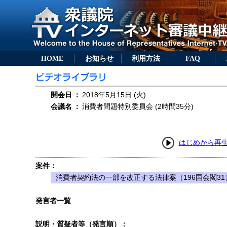
HOME
お知らせ
利用方法
FAQ
開会日
：
2018年5月15日 (火)
会議名
：
消費者問題特別委員会 (2時間35分)
はじめから再
案件：
消費者契約法の一部を改正する法律案（196国会閣31
発言者一覧
説明・質疑者等（発言順）：