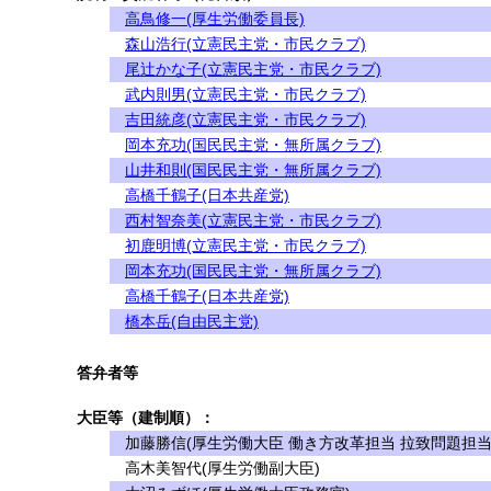
高鳥修一(厚生労働委員長)
森山浩行(立憲民主党・市民クラブ)
尾辻かな子(立憲民主党・市民クラブ)
武内則男(立憲民主党・市民クラブ)
吉田統彦(立憲民主党・市民クラブ)
岡本充功(国民民主党・無所属クラブ)
山井和則(国民民主党・無所属クラブ)
高橋千鶴子(日本共産党)
西村智奈美(立憲民主党・市民クラブ)
初鹿明博(立憲民主党・市民クラブ)
岡本充功(国民民主党・無所属クラブ)
高橋千鶴子(日本共産党)
橋本岳(自由民主党)
答弁者等
大臣等（建制順）：
加藤勝信(厚生労働大臣 働き方改革担当 拉致問題担当
高木美智代(厚生労働副大臣)