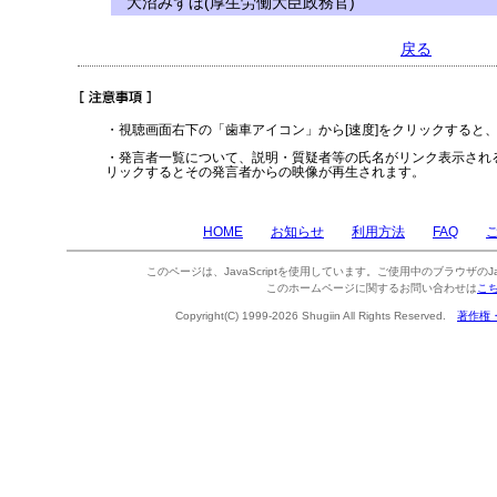
大沼みずほ(厚生労働大臣政務官)
戻る
・視聴画面右下の「歯車アイコン」から[速度]をクリックすると
・発言者一覧について、説明・質疑者等の氏名がリンク表示され
リックするとその発言者からの映像が再生されます。
HOME
お知らせ
利用方法
FAQ
このページは、JavaScriptを使用しています。ご使用中のブラウザのJa
このホームページに関するお問い合わせは
こ
Copyright(C) 1999-2026 Shugiin All Rights Reserved.
著作権