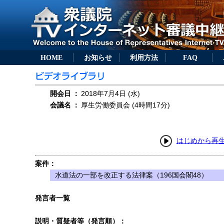
HOME
お知らせ
利用方法
FAQ
開会日
：
2018年7月4日 (水)
会議名
：
厚生労働委員会 (4時間17分)
はじめから再
案件：
水道法の一部を改正する法律案（196国会閣48）
発言者一覧
説明・質疑者等（発言順）：