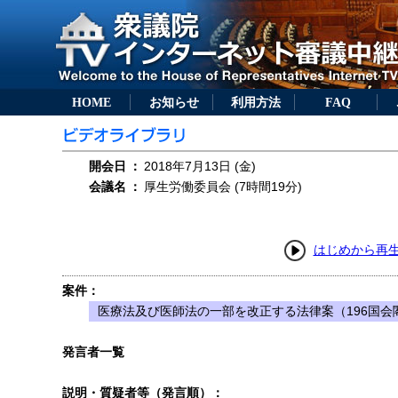
HOME
お知らせ
利用方法
FAQ
開会日
：
2018年7月13日 (金)
会議名
：
厚生労働委員会 (7時間19分)
はじめから再
案件：
医療法及び医師法の一部を改正する法律案（196国会閣
発言者一覧
説明・質疑者等（発言順）：