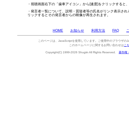
・視聴画面右下の「歯車アイコン」から[速度]をクリックすると
・発言者一覧について、説明・質疑者等の氏名がリンク表示され
リックするとその発言者からの映像が再生されます。
HOME
お知らせ
利用方法
FAQ
このページは、JavaScriptを使用しています。ご使用中のブラウザのJa
このホームページに関するお問い合わせは
こ
Copyright(C) 1999-2026 Shugiin All Rights Reserved.
著作権