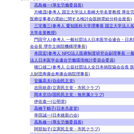
高鳥修一(厚生労働委員長)
片峰茂(参考人 国立大学法人長崎大学名誉教授 厚生
医療従事者の需給に関する検討会医師需給分科会座長)
三宅養三(参考人 愛知医科大学理事長 国立大学法人
大学名誉教授)
門田守人(参考人 一般社団法人日本医学会連合・日本
会会長 堺市立病院機構理事長)
本田宏(参考人 NPO法人医療制度研究会副理事長 一
法人日本医学会連合労働環境検討委員会委員)
猪口雄二(参考人 公益社団法人全日本病院協会会長 
人財団寿康会寿康会病院理事長)
安藤高夫(自由民主党)
吉田統彦(立憲民主党・市民クラブ)
岡本充功(国民民主党・無所属クラブ)
伊佐進一(公明党)
高橋千鶴子(日本共産党)
串田誠一(日本維新の会)
高鳥修一(厚生労働委員長)
阿部知子(立憲民主党・市民クラブ)