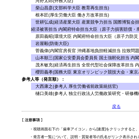
河野太郎(外務大臣)
柴山昌彦(文部科学大臣 教育再生担当)
根本匠(厚生労働大臣 働き方改革担当)
世耕弘成(経済産業大臣 産業競争力担当 国際博覧会担
経済被害担当 内閣府特命担当大臣（原子力損害賠償・
原田義昭(環境大臣 内閣府特命担当大臣（原子力防災
岩屋毅(防衛大臣)
菅義偉(内閣官房長官 沖縄基地負担軽減担当 拉致問題
山本順三(国家公安委員会委員長 国土強靭化担当 内閣
茂木敏充(経済再生担当 全世代型社会保障改革担当 
櫻田義孝(国務大臣 東京オリンピック競技大会・東京
参考人等（発言順）：
大西康之(参考人 厚生労働省前政策統括官)
樋口美雄(参考人 独立行政法人労働政策研究・研修機
戻る
・視聴画面右下の「歯車アイコン」から[速度]をクリックすると
・発言者一覧について、説明・質疑者等の氏名がリンク表示され