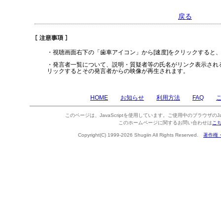
戻る
・視聴画面右下の「歯車アイコン」から[速度]をクリックすると
・発言者一覧について、説明・質疑者等の氏名がリンク表示され
リックするとその発言者からの映像が再生されます。
HOME
お知らせ
利用方法
FAQ
このページは、JavaScriptを使用しています。ご使用中のブラウザのJa
このホームページに関するお問い合わせは
こ
Copyright(C) 1999-2026 Shugiin All Rights Reserved.
著作権