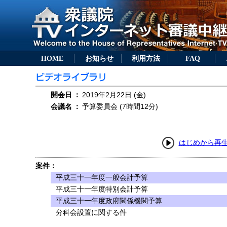
HOME
お知らせ
利用方法
FAQ
開会日
：
2019年2月22日 (金)
会議名
：
予算委員会 (7時間12分)
はじめから再
案件：
平成三十一年度一般会計予算
平成三十一年度特別会計予算
平成三十一年度政府関係機関予算
分科会設置に関する件