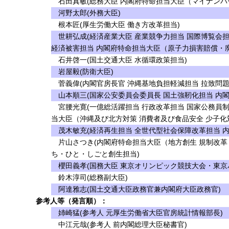
石田真敏(総務大臣 内閣府特命担当大臣（マイナンバ
河野太郎(外務大臣)
根本匠(厚生労働大臣 働き方改革担当)
世耕弘成(経済産業大臣 産業競争力担当 国際博覧会担
経済被害担当 内閣府特命担当大臣（原子力損害賠償・
石井啓一(国土交通大臣 水循環政策担当)
岩屋毅(防衛大臣)
菅義偉(内閣官房長官 沖縄基地負担軽減担当 拉致問題
山本順三(国家公安委員会委員長 国土強靭化担当 内閣
宮腰光寛(一億総活躍担当 行政改革担当 国家公務員制
当大臣（沖縄及び北方対策 消費者及び食品安全 少子化対
茂木敏充(経済再生担当 全世代型社会保障改革担当 
片山さつき(内閣府特命担当大臣（地方創生 規制改革 
ち・ひと・しごと創生担当)
櫻田義孝(国務大臣 東京オリンピック競技大会・東京
鈴木淳司(総務副大臣)
阿達雅志(国土交通大臣政務官兼内閣府大臣政務官)
参考人等（発言順）：
姉崎猛(参考人 元厚生労働省大臣官房統計情報部長)
中江元哉(参考人 前内閣総理大臣秘書官)