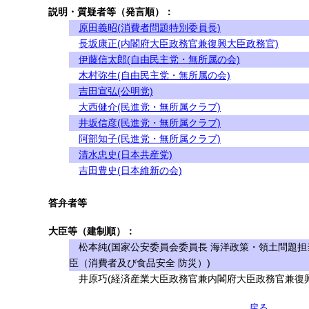
説明・質疑者等（発言順）：
原田義昭(消費者問題特別委員長)
長坂康正(内閣府大臣政務官兼復興大臣政務官)
伊藤信太郎(自由民主党・無所属の会)
木村弥生(自由民主党・無所属の会)
吉田宣弘(公明党)
大西健介(民進党・無所属クラブ)
井坂信彦(民進党・無所属クラブ)
阿部知子(民進党・無所属クラブ)
清水忠史(日本共産党)
吉田豊史(日本維新の会)
答弁者等
大臣等（建制順）：
松本純(国家公安委員会委員長 海洋政策・領土問題担
臣（消費者及び食品安全 防災）)
井原巧(経済産業大臣政務官兼内閣府大臣政務官兼復興
戻る