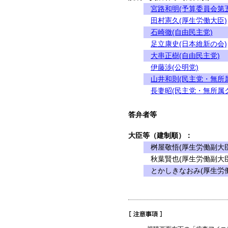
宮路和明(予算委員会第
田村憲久(厚生労働大臣)
石崎徹(自由民主党)
足立康史(日本維新の会)
大串正樹(自由民主党)
伊藤渉(公明党)
山井和則(民主党・無所
長妻昭(民主党・無所属
答弁者等
大臣等（建制順）：
桝屋敬悟(厚生労働副大臣
秋葉賢也(厚生労働副大臣
とかしきなおみ(厚生労働