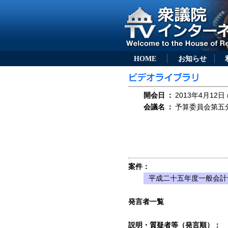
HOME
お知らせ
開会日
：
2013年4月12日 
会議名
：
予算委員会第五分
案件：
平成二十五年度一般会計
発言者一覧
説明・質疑者等（発言順）：