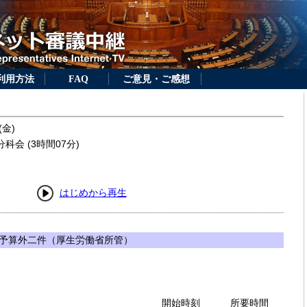
利用方法
FAQ
ご意見・ご感想
(金)
科会 (3時間07分)
はじめから再生
予算外二件（厚生労働省所管）
開始時刻
所要時間