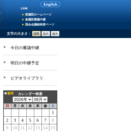
衆議院ホームページ
参議院審議中継
国会会議録検索ページ
文字の大きさ：
今日の審議中継
明日の中継予定
ビデオライブラリ
カレンダー検索
日
月
火
水
木
金
土
1
2
3
4
5
6
7
8
9
10
11
12
13
14
15