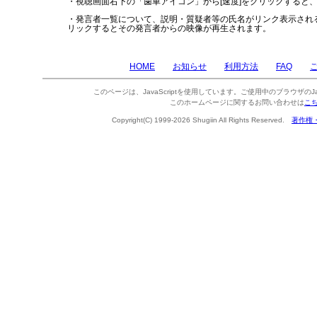
・視聴画面右下の「歯車アイコン」から[速度]をクリックすると
・発言者一覧について、説明・質疑者等の氏名がリンク表示され
リックするとその発言者からの映像が再生されます。
HOME
お知らせ
利用方法
FAQ
このページは、JavaScriptを使用しています。ご使用中のブラウザのJa
このホームページに関するお問い合わせは
こ
Copyright(C) 1999-2026 Shugiin All Rights Reserved.
著作権