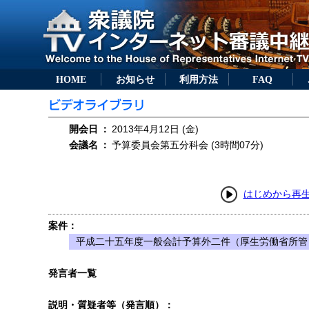
HOME
お知らせ
利用方法
FAQ
開会日
：
2013年4月12日 (金)
会議名
：
予算委員会第五分科会 (3時間07分)
はじめから再
案件：
平成二十五年度一般会計予算外二件（厚生労働省所管
発言者一覧
説明・質疑者等（発言順）：