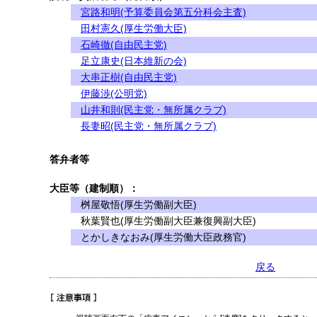
宮路和明(予算委員会第五分科会主査)
田村憲久(厚生労働大臣)
石崎徹(自由民主党)
足立康史(日本維新の会)
大串正樹(自由民主党)
伊藤渉(公明党)
山井和則(民主党・無所属クラブ)
長妻昭(民主党・無所属クラブ)
答弁者等
大臣等（建制順）：
桝屋敬悟(厚生労働副大臣)
秋葉賢也(厚生労働副大臣兼復興副大臣)
とかしきなおみ(厚生労働大臣政務官)
戻る