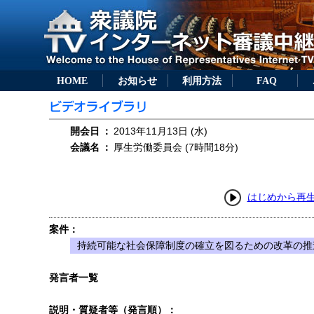
HOME
お知らせ
利用方法
FAQ
開会日
：
2013年11月13日 (水)
会議名
：
厚生労働委員会 (7時間18分)
はじめから再
案件：
持続可能な社会保障制度の確立を図るための改革の推進
発言者一覧
説明・質疑者等（発言順）：