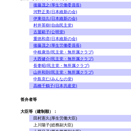
後藤茂之(厚生労働委員長)
河野正美(日本維新の会)
伊東信久(日本維新の会)
村井英樹(自由民主党)
古屋範子(公明党)
重徳和彦(日本維新の会)
後藤茂之(厚生労働委員長)
中根康浩(民主党・無所属クラブ)
大西健介(民主党・無所属クラブ)
長妻昭(民主党・無所属クラブ)
山井和則(民主党・無所属クラブ)
中島克仁(みんなの党)
高橋千鶴子(日本共産党)
答弁者等
大臣等（建制順）：
田村憲久(厚生労働大臣)
上川陽子(総務副大臣)