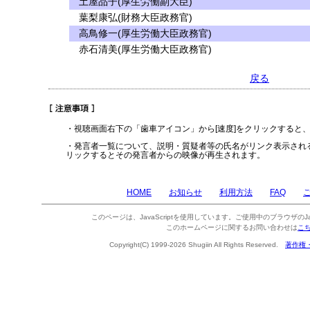
土屋品子(厚生労働副大臣)
葉梨康弘(財務大臣政務官)
高鳥修一(厚生労働大臣政務官)
赤石清美(厚生労働大臣政務官)
戻る
・視聴画面右下の「歯車アイコン」から[速度]をクリックすると
・発言者一覧について、説明・質疑者等の氏名がリンク表示され
リックするとその発言者からの映像が再生されます。
HOME
お知らせ
利用方法
FAQ
このページは、JavaScriptを使用しています。ご使用中のブラウザのJa
このホームページに関するお問い合わせは
こ
Copyright(C) 1999-2026 Shugiin All Rights Reserved.
著作権