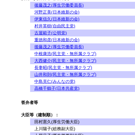
後藤茂之(厚生労働委員長)
河野正美(日本維新の会)
伊東信久(日本維新の会)
村井英樹(自由民主党)
古屋範子(公明党)
重徳和彦(日本維新の会)
後藤茂之(厚生労働委員長)
中根康浩(民主党・無所属クラブ)
大西健介(民主党・無所属クラブ)
長妻昭(民主党・無所属クラブ)
山井和則(民主党・無所属クラブ)
中島克仁(みんなの党)
高橋千鶴子(日本共産党)
答弁者等
大臣等（建制順）：
田村憲久(厚生労働大臣)
上川陽子(総務副大臣)