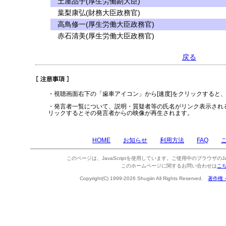
土屋品子(厚生労働副大臣)
葉梨康弘(財務大臣政務官)
高鳥修一(厚生労働大臣政務官)
赤石清美(厚生労働大臣政務官)
戻る
・視聴画面右下の「歯車アイコン」から[速度]をクリックすると
・発言者一覧について、説明・質疑者等の氏名がリンク表示され
リックするとその発言者からの映像が再生されます。
HOME
お知らせ
利用方法
FAQ
このページは、JavaScriptを使用しています。ご使用中のブラウザのJa
このホームページに関するお問い合わせは
こ
Copyright(C) 1999-2026 Shugiin All Rights Reserved.
著作権