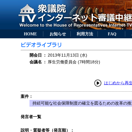
HOME
お知らせ
利用方法
FAQ
開会日
：
2013年11月13日 (水)
会議名
：
厚生労働委員会 (7時間18分)
はじめから再
案件：
持続可能な社会保障制度の確立を図るための改革の推進
発言者一覧
説明・質疑者等（発言順）：