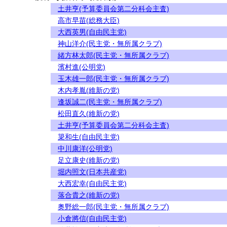
土井亨(予算委員会第二分科会主査)
高市早苗(総務大臣)
大西英男(自由民主党)
神山洋介(民主党・無所属クラブ)
緒方林太郎(民主党・無所属クラブ)
濱村進(公明党)
玉木雄一郎(民主党・無所属クラブ)
木内孝胤(維新の党)
逢坂誠二(民主党・無所属クラブ)
松田直久(維新の党)
土井亨(予算委員会第二分科会主査)
簗和生(自由民主党)
中川康洋(公明党)
足立康史(維新の党)
堀内照文(日本共産党)
大西宏幸(自由民主党)
落合貴之(維新の党)
奥野総一郎(民主党・無所属クラブ)
小倉將信(自由民主党)