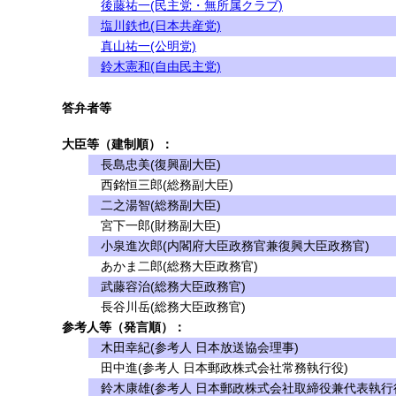
後藤祐一(民主党・無所属クラブ)
塩川鉄也(日本共産党)
真山祐一(公明党)
鈴木憲和(自由民主党)
答弁者等
大臣等（建制順）：
長島忠美(復興副大臣)
西銘恒三郎(総務副大臣)
二之湯智(総務副大臣)
宮下一郎(財務副大臣)
小泉進次郎(内閣府大臣政務官兼復興大臣政務官)
あかま二郎(総務大臣政務官)
武藤容治(総務大臣政務官)
長谷川岳(総務大臣政務官)
参考人等（発言順）：
木田幸紀(参考人 日本放送協会理事)
田中進(参考人 日本郵政株式会社常務執行役)
鈴木康雄(参考人 日本郵政株式会社取締役兼代表執行