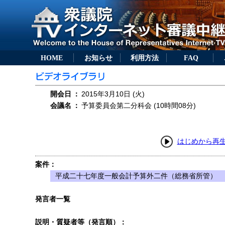
HOME
お知らせ
利用方法
FAQ
開会日
：
2015年3月10日 (火)
会議名
：
予算委員会第二分科会 (10時間08分)
はじめから再
案件：
平成二十七年度一般会計予算外二件（総務省所管）
発言者一覧
説明・質疑者等（発言順）：