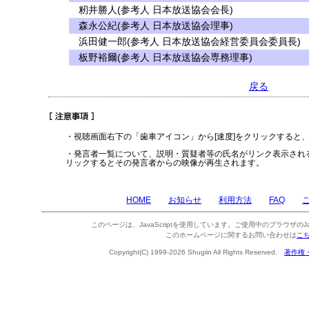
籾井勝人(参考人 日本放送協会会長)
森永公紀(参考人 日本放送協会理事)
浜田健一郎(参考人 日本放送協会経営委員会委員長)
板野裕爾(参考人 日本放送協会専務理事)
戻る
・視聴画面右下の「歯車アイコン」から[速度]をクリックすると
・発言者一覧について、説明・質疑者等の氏名がリンク表示され
リックするとその発言者からの映像が再生されます。
HOME
お知らせ
利用方法
FAQ
このページは、JavaScriptを使用しています。ご使用中のブラウザのJa
このホームページに関するお問い合わせは
こ
Copyright(C) 1999-2026 Shugiin All Rights Reserved.
著作権