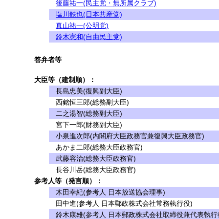
後藤祐一(民主党・無所属クラブ)
塩川鉄也(日本共産党)
真山祐一(公明党)
鈴木憲和(自由民主党)
答弁者等
大臣等（建制順）：
長島忠美(復興副大臣)
西銘恒三郎(総務副大臣)
二之湯智(総務副大臣)
宮下一郎(財務副大臣)
小泉進次郎(内閣府大臣政務官兼復興大臣政務官)
あかま二郎(総務大臣政務官)
武藤容治(総務大臣政務官)
長谷川岳(総務大臣政務官)
参考人等（発言順）：
木田幸紀(参考人 日本放送協会理事)
田中進(参考人 日本郵政株式会社常務執行役)
鈴木康雄(参考人 日本郵政株式会社取締役兼代表執行