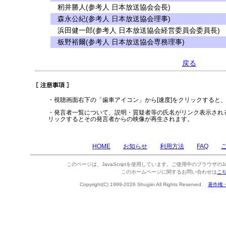
籾井勝人(参考人 日本放送協会会長)
森永公紀(参考人 日本放送協会理事)
浜田健一郎(参考人 日本放送協会経営委員会委員長)
板野裕爾(参考人 日本放送協会専務理事)
戻る
・視聴画面右下の「歯車アイコン」から[速度]をクリックすると
・発言者一覧について、説明・質疑者等の氏名がリンク表示され
リックするとその発言者からの映像が再生されます。
HOME
お知らせ
利用方法
FAQ
このページは、JavaScriptを使用しています。ご使用中のブラウザのJa
このホームページに関するお問い合わせは
こ
Copyright(C) 1999-2026 Shugiin All Rights Reserved.
著作権