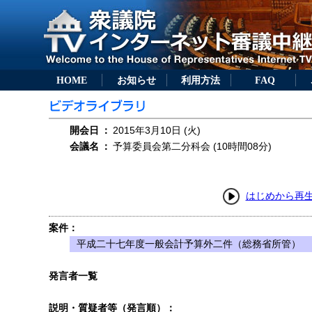
HOME
お知らせ
利用方法
FAQ
開会日
：
2015年3月10日 (火)
会議名
：
予算委員会第二分科会 (10時間08分)
はじめから再
案件：
平成二十七年度一般会計予算外二件（総務省所管）
発言者一覧
説明・質疑者等（発言順）：