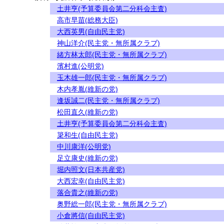
土井亨(予算委員会第二分科会主査)
高市早苗(総務大臣)
大西英男(自由民主党)
神山洋介(民主党・無所属クラブ)
緒方林太郎(民主党・無所属クラブ)
濱村進(公明党)
玉木雄一郎(民主党・無所属クラブ)
木内孝胤(維新の党)
逢坂誠二(民主党・無所属クラブ)
松田直久(維新の党)
土井亨(予算委員会第二分科会主査)
簗和生(自由民主党)
中川康洋(公明党)
足立康史(維新の党)
堀内照文(日本共産党)
大西宏幸(自由民主党)
落合貴之(維新の党)
奥野総一郎(民主党・無所属クラブ)
小倉將信(自由民主党)