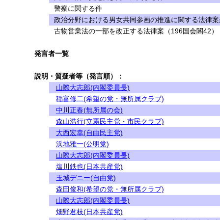
警察に関する件
政治分野における男女共同参画の推進に関する法律案
古物営業法の一部を改正する法律案（196国会閣42）
発言者一覧
説明・質疑者等（発言順）：
山際大志郎(内閣委員長)
稲富修二(希望の党・無所属クラブ)
中川正春(無所属の会)
森山浩行(立憲民主党・市民クラブ)
大西宏幸(自由民主党)
浜地雅一(公明党)
山際大志郎(内閣委員長)
塩川鉄也(日本共産党)
玉城デニー(自由党)
森田俊和(希望の党・無所属クラブ)
山際大志郎(内閣委員長)
畑野君枝(日本共産党)