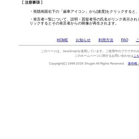
・視聴画面右下の「歯車アイコン」から[速度]をクリックすると
・発言者一覧について、説明・質疑者等の氏名がリンク表示され
リックするとその発言者からの映像が再生されます。
HOME
お知らせ
利用方法
FAQ
このページは、JavaScriptを使用しています。ご使用中のブラウザのJa
このホームページに関するお問い合わせは
こ
Copyright(C) 1999-2026 Shugiin All Rights Reserved.
著作権