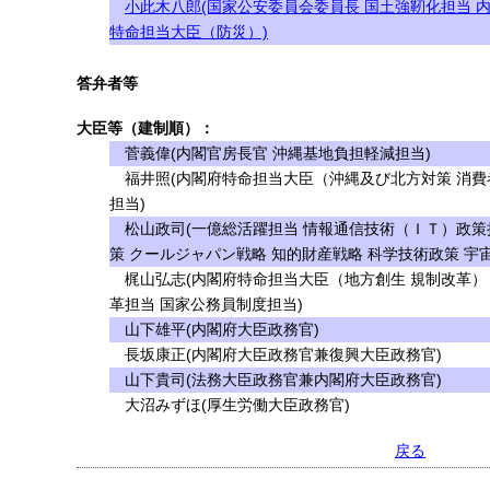
小此木八郎(国家公安委員会委員長 国土強靭化担当 
特命担当大臣（防災）)
答弁者等
大臣等（建制順）：
菅義偉(内閣官房長官 沖縄基地負担軽減担当)
福井照(内閣府特命担当大臣（沖縄及び北方対策 消費
担当)
松山政司(一億総活躍担当 情報通信技術（ＩＴ）政策
策 クールジャパン戦略 知的財産戦略 科学技術政策 宇
梶山弘志(内閣府特命担当大臣（地方創生 規制改革）
革担当 国家公務員制度担当)
山下雄平(内閣府大臣政務官)
長坂康正(内閣府大臣政務官兼復興大臣政務官)
山下貴司(法務大臣政務官兼内閣府大臣政務官)
大沼みずほ(厚生労働大臣政務官)
戻る