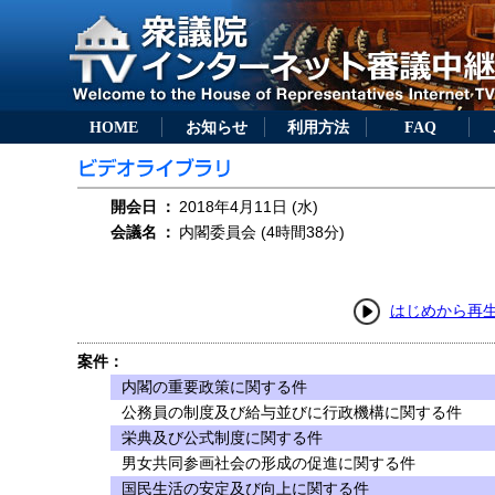
HOME
お知らせ
利用方法
FAQ
開会日
：
2018年4月11日 (水)
会議名
：
内閣委員会 (4時間38分)
はじめから再
案件：
内閣の重要政策に関する件
公務員の制度及び給与並びに行政機構に関する件
栄典及び公式制度に関する件
男女共同参画社会の形成の促進に関する件
国民生活の安定及び向上に関する件