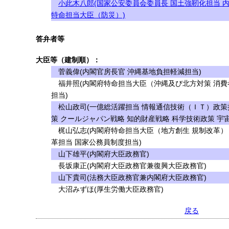
小此木八郎(国家公安委員会委員長 国土強靭化担当 
特命担当大臣（防災）)
答弁者等
大臣等（建制順）：
菅義偉(内閣官房長官 沖縄基地負担軽減担当)
福井照(内閣府特命担当大臣（沖縄及び北方対策 消費
担当)
松山政司(一億総活躍担当 情報通信技術（ＩＴ）政策
策 クールジャパン戦略 知的財産戦略 科学技術政策 宇
梶山弘志(内閣府特命担当大臣（地方創生 規制改革）
革担当 国家公務員制度担当)
山下雄平(内閣府大臣政務官)
長坂康正(内閣府大臣政務官兼復興大臣政務官)
山下貴司(法務大臣政務官兼内閣府大臣政務官)
大沼みずほ(厚生労働大臣政務官)
戻る