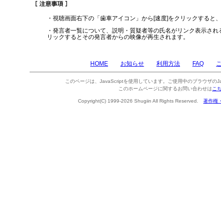
・視聴画面右下の「歯車アイコン」から[速度]をクリックすると
・発言者一覧について、説明・質疑者等の氏名がリンク表示され
リックするとその発言者からの映像が再生されます。
HOME
お知らせ
利用方法
FAQ
このページは、JavaScriptを使用しています。ご使用中のブラウザのJa
このホームページに関するお問い合わせは
こ
Copyright(C) 1999-2026 Shugiin All Rights Reserved.
著作権