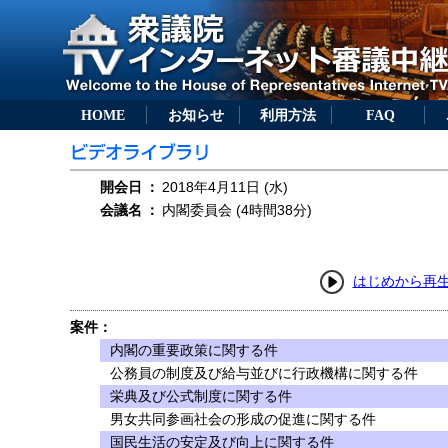
HOME
お知らせ
利用方法
FAQ
開会日
：
2018年4月11日 (水)
会議名
：
内閣委員会 (4時間38分)
はじめから再
案件：
内閣の重要政策に関する件
公務員の制度及び給与並びに行政機構に関する件
栄典及び公式制度に関する件
男女共同参画社会の形成の促進に関する件
国民生活の安定及び向上に関する件