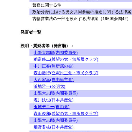
警察に関する件
政治分野における男女共同参画の推進に関する法律案
古物営業法の一部を改正する法律案（196国会閣42）
発言者一覧
説明・質疑者等（発言順）：
山際大志郎(内閣委員長)
稲富修二(希望の党・無所属クラブ)
中川正春(無所属の会)
森山浩行(立憲民主党・市民クラブ)
大西宏幸(自由民主党)
浜地雅一(公明党)
山際大志郎(内閣委員長)
塩川鉄也(日本共産党)
玉城デニー(自由党)
森田俊和(希望の党・無所属クラブ)
山際大志郎(内閣委員長)
畑野君枝(日本共産党)