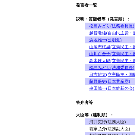
発言者一覧
説明・質疑者等（発言順）：
松島みどり(法務委員長)
越智隆雄(自由民主党・
浜地雅一(公明党)
山尾志桜里(立憲民主・
山川百合子(立憲民主・
高木錬太郎(立憲民主・
松島みどり(法務委員長)
日吉雄太(立憲民主・国
藤野保史(日本共産党)
串田誠一(日本維新の会)
答弁者等
大臣等（建制順）：
河井克行(法務大臣)
義家弘介(法務副大臣)