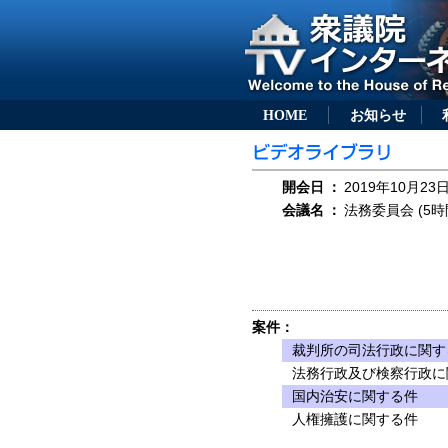
HOME
お知らせ
開会日
：
2019年10月23日
会議名
：
法務委員会 (5時
案件：
裁判所の司法行政に関す
法務行政及び検察行政に
国内治安に関する件
人権擁護に関する件