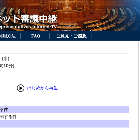
利用方法
FAQ
ご意見・ご感想
 (水)
間10分)
はじめから再生
る件
関する件