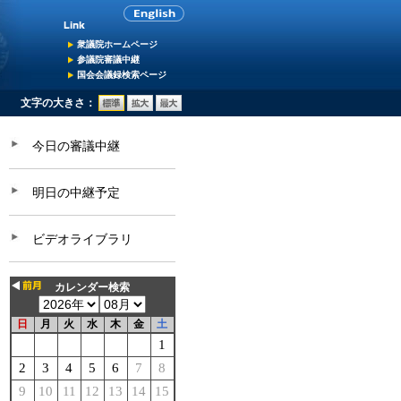
衆議院ホームページ
参議院審議中継
国会会議録検索ページ
文字の大きさ：
今日の審議中継
明日の中継予定
ビデオライブラリ
カレンダー検索
日
月
火
水
木
金
土
1
2
3
4
5
6
7
8
9
10
11
12
13
14
15