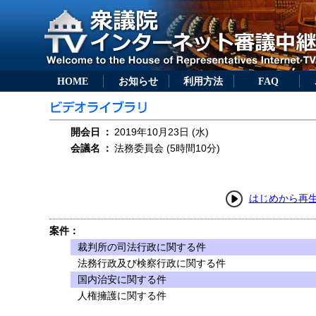
HOME
お知らせ
利用方法
FAQ
開会日
：
2019年10月23日 (水)
会議名
：
法務委員会 (5時間10分)
はじめから再
案件：
裁判所の司法行政に関する件
法務行政及び検察行政に関する件
国内治安に関する件
人権擁護に関する件