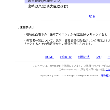
若宮健嗣(外務副大臣)
宮崎政久(法務大臣政務官)
戻る
・視聴画面右下の「歯車アイコン」から[速度]をクリックすると
・発言者一覧について、説明・質疑者等の氏名がリンク表示され
リックするとその発言者からの映像が再生されます。
HOME
お知らせ
利用方法
FAQ
このページは、JavaScriptを使用しています。ご使用中のブラウザのJa
このホームページに関するお問い合わせは
こ
Copyright(C) 1999-2026 Shugiin All Rights Reserved.
著作権