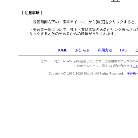
・視聴画面右下の「歯車アイコン」から[速度]をクリックすると
・発言者一覧について、説明・質疑者等の氏名がリンク表示され
リックするとその発言者からの映像が再生されます。
HOME
お知らせ
利用方法
FAQ
このページは、JavaScriptを使用しています。ご使用中のブラウザのJa
このホームページに関するお問い合わせは
こ
Copyright(C) 1999-2026 Shugiin All Rights Reserved.
著作権