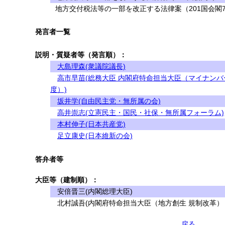
地方交付税法等の一部を改正する法律案（201国会閣
発言者一覧
説明・質疑者等（発言順）：
大島理森(衆議院議長)
高市早苗(総務大臣 内閣府特命担当大臣（マイナンバ
度）)
坂井学(自由民主党・無所属の会)
高井崇志(立憲民主・国民・社保・無所属フォーラム)
本村伸子(日本共産党)
足立康史(日本維新の会)
答弁者等
大臣等（建制順）：
安倍晋三(内閣総理大臣)
北村誠吾(内閣府特命担当大臣（地方創生 規制改革）
戻る