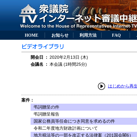
HOME
お知らせ
利用方法
FAQ
開会日
：
2020年2月13日 (木)
会議名
：
本会議 (1時間25分)
はじめから再
案件：
弔詞贈呈の件
弔詞贈呈報告
国家公務員等任命につき同意を求めるの件
令和二年度地方財政計画について
地方税法等の一部を改正する法律案（201国会閣6）