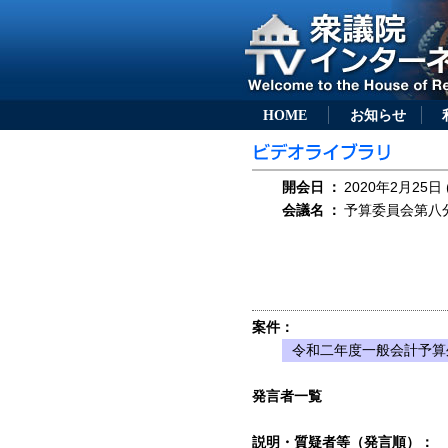
HOME
お知らせ
開会日
：
2020年2月25日 
会議名
：
予算委員会第八分科
案件：
令和二年度一般会計予算
発言者一覧
説明・質疑者等（発言順）：