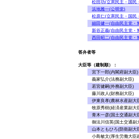
松田功(立憲民主・国民
浜地雅一(公明党)
松原仁(立憲民主・国民
細田健一(自由民主党・
新谷正義(自由民主党・
西田昭二(自由民主党・
答弁者等
大臣等（建制順）：
宮下一郎(内閣府副大臣)
義家弘介(法務副大臣)
若宮健嗣(外務副大臣)
藤川政人(財務副大臣)
伊東良孝(農林水産副大臣
牧原秀樹(経済産業副大臣
青木一彦(国土交通副大臣
御法川信英(国土交通副
山本ともひろ(防衛副大臣
小島敏文(厚生労働大臣政