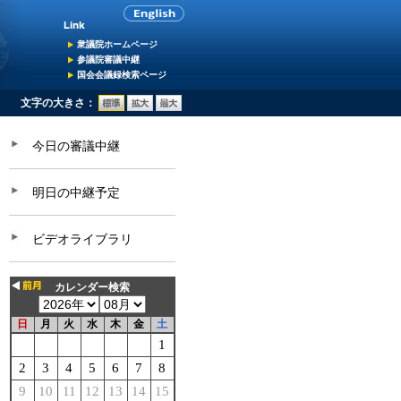
衆議院ホームページ
参議院審議中継
国会会議録検索ページ
文字の大きさ：
今日の審議中継
明日の中継予定
ビデオライブラリ
カレンダー検索
日
月
火
水
木
金
土
1
2
3
4
5
6
7
8
9
10
11
12
13
14
15