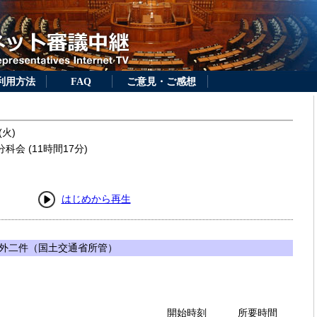
利用方法
FAQ
ご意見・ご感想
(火)
会 (11時間17分)
はじめから再生
外二件（国土交通省所管）
開始時刻
所要時間