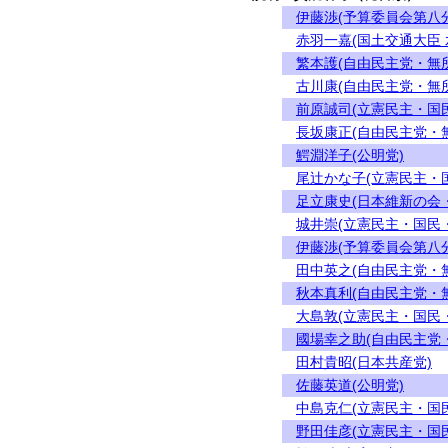
伊藤渉(予算委員会第八
赤羽一嘉(国土交通大臣 
繁本護(自由民主党・無
古川康(自由民主党・無
前原誠司(立憲民主・国
長坂康正(自由民主党・
鰐淵洋子(公明党)
尾辻かな子(立憲民主・
足立康史(日本維新の会
城井崇(立憲民主・国民
伊藤渉(予算委員会第八
田中英之(自由民主党・
秋本真利(自由民主党・
大島敦(立憲民主・国民
國場幸之助(自由民主党
田村貴昭(日本共産党)
佐藤英道(公明党)
中島克仁(立憲民主・国
野田佳彦(立憲民主・国