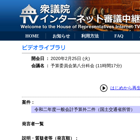
HOME
お知らせ
利用方法
FAQ
開会日
：
2020年2月25日 (火)
会議名
：
予算委員会第八分科会 (11時間17分)
はじめから再
案件：
令和二年度一般会計予算外二件（国土交通省所管）
発言者一覧
説明・質疑者等（発言順）：