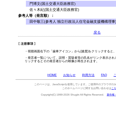
門博文(国土交通大臣政務官)
佐々木紀(国土交通大臣政務官)
参考人等（発言順）：
田中敬三(参考人 独立行政法人住宅金融支援機構理事
戻る
・視聴画面右下の「歯車アイコン」から[速度]をクリックすると
・発言者一覧について、説明・質疑者等の氏名がリンク表示され
リックするとその発言者からの映像が再生されます。
HOME
お知らせ
利用方法
FAQ
このページは、JavaScriptを使用しています。ご使用中のブラウザのJa
このホームページに関するお問い合わせは
こ
Copyright(C) 1999-2026 Shugiin All Rights Reserved.
著作権