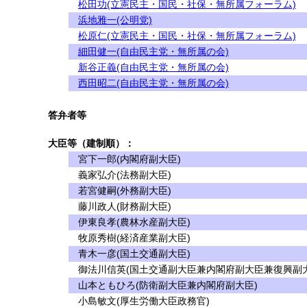
松田功(立憲民主・国民・社保・無所属フォーラム)
浜地雅一(公明党)
松原仁(立憲民主・国民・社保・無所属フォーラム)
細田健一(自由民主党・無所属の会)
新谷正義(自由民主党・無所属の会)
西田昭二(自由民主党・無所属の会)
答弁者等
大臣等（建制順）：
宮下一郎(内閣府副大臣)
義家弘介(法務副大臣)
若宮健嗣(外務副大臣)
藤川政人(財務副大臣)
伊東良孝(農林水産副大臣)
牧原秀樹(経済産業副大臣)
青木一彦(国土交通副大臣)
御法川信英(国土交通副大臣兼内閣府副大臣兼復興副大
山本ともひろ(防衛副大臣兼内閣府副大臣)
小島敏文(厚生労働大臣政務官)