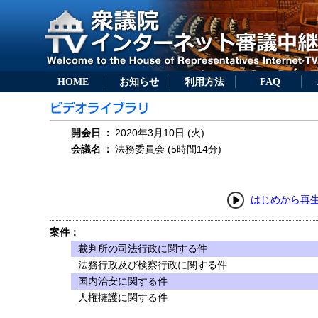
HOME
お知らせ
利用方法
FAQ
開会日
：
2020年3月10日 (火)
会議名
：
法務委員会 (5時間14分)
はじめから再
案件：
裁判所の司法行政に関する件
法務行政及び検察行政に関する件
国内治安に関する件
人権擁護に関する件