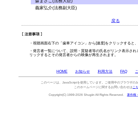
森まさこ(法務大臣)
義家弘介(法務副大臣)
戻る
・視聴画面右下の「歯車アイコン」から[速度]をクリックすると
・発言者一覧について、説明・質疑者等の氏名がリンク表示され
リックするとその発言者からの映像が再生されます。
HOME
お知らせ
利用方法
FAQ
このページは、JavaScriptを使用しています。ご使用中のブラウザのJa
このホームページに関するお問い合わせは
こ
Copyright(C) 1999-2026 Shugiin All Rights Reserved.
著作権